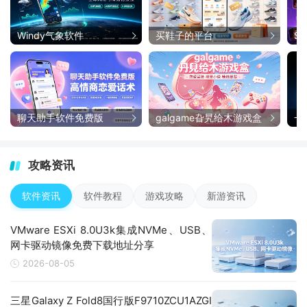
Windy气象软件
买鞋子的平台
S
聊天助手软件免费版
galgame旮旯给木游戏盒
一
件
攻略资讯
软件资讯
软件教程
游戏攻略
新游资讯
VMware ESXi 8.0U3k集成NVMe、USB、
网卡驱动镜像免费下载地址分享
2026-08-05
三星Galaxy Z Fold8国行版F9710ZCU1AZGI