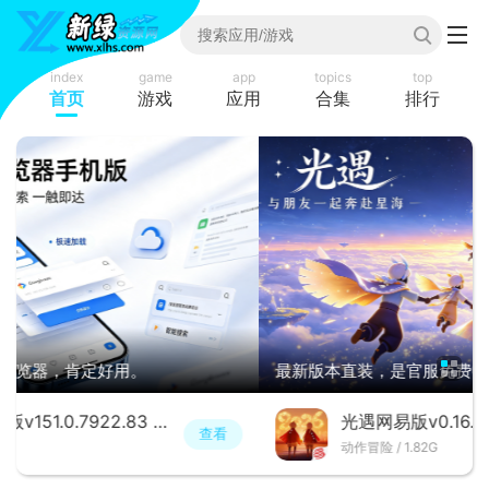
index
game
app
topics
top
首页
游戏
应用
合集
排行
最新版本直装，是官服免费畅玩。
能量冲击是什么2026新手必看攻略与获取方法详解
光遇网易版v0.16.1 最新版本
查看
NVIDIA vGPU 20.1 与 VMware vSphere 9.0 全套组件
动作冒险 / 1.82G
VMware Aria 8.18.7 官方完整资源合集