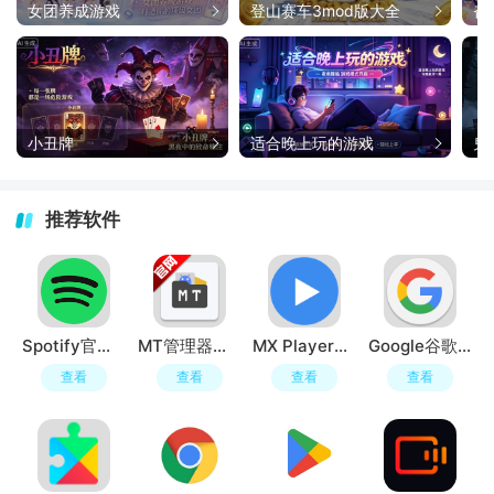
女团养成游戏
登山赛车3mod版大全
旮
小丑牌
适合晚上玩的游戏
鬼
推荐软件
Spotify官方正版app
MT管理器官方正版
MX Player安卓版本
Google谷歌官方app
查看
查看
查看
查看