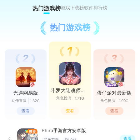
游戏下载榜
软件排行榜
热门游戏榜
热门游戏榜
斗罗大陆魂师对决官服
光遇网易版
蛋仔派对最新版
角色扮演
1.71G
动作冒险
角色扮演
1.82G
1.99G
查看
查看
查看
Phira手游官方安卓版
4
查看
音乐节奏
50.9M