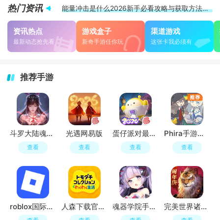
热门资讯
能量冲击是什么2026新手必看攻略与获取方法详解
NVIDIA vGPU 20.1 与 VMware vSphere 9.0 全套组件
资讯热点
游戏盒子
渠道游戏
最新动态抢先看
新奇手游任你玩
这张卡我必须有
推荐手游
斗罗大陆魂师对决官服
光遇网易版
蛋仔派对最新版
Phira手游官方安卓版
查看
查看
查看
查看
roblox国际服官方正版
人森下载官服(朋友收集梦想生活)
魂器学院手游官方正版
完美世界诸神之战手游