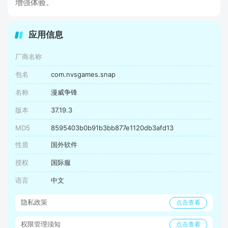
增强体验。
应用信息
厂商名称
包名
com.nvsgames.snap
名称
漫威争锋
版本
37.19.3
MD5
8595403b0b91b3bb877e1120db3afd13
性质
国外软件
授权
国际服
语言
中文
隐私政策
点击查看
权限管理须知
点击查看