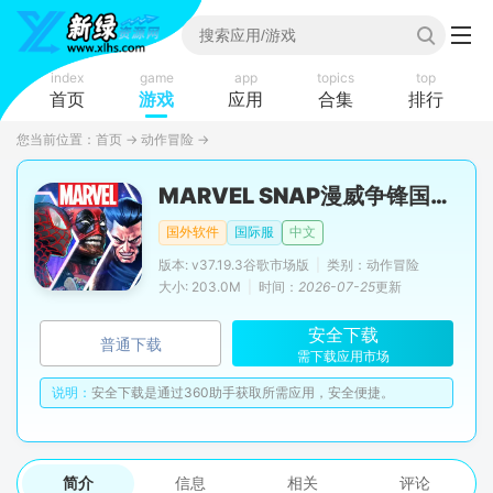
index
game
app
topics
top
首页
游戏
应用
合集
排行
您当前位置：
首页
→
动作冒险
→
MARVEL SNAP漫威争锋国际服正版安装包
国外软件
国际服
中文
版本: v37.19.3谷歌市场版
|
类别：动作冒险
大小: 203.0M
|
时间：
2026-07-25
更新
安全下载
普通下载
需下载应用市场
说明：
安全下载是通过360助手获取所需应用，安全便捷。
简介
信息
相关
评论