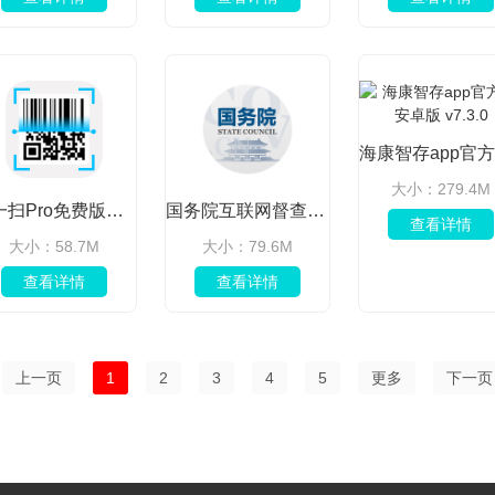
大小：279.4M
扫一扫Pro免费版手机版 v3.5.3最新版
国务院互联网督查app最新版 v5.13.0安卓版
查看详情
大小：58.7M
大小：79.6M
查看详情
查看详情
上一页
1
2
3
4
5
更多
下一页