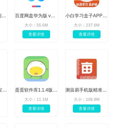
百度网盘小米定制版 v十点〇 最新版
百度网盘华为版 v十点〇 定制版
小白学习盒子APP官方安卓版 v4.45.0最新版
大小：55.6M
大小：237.6M
查看详情
查看详情
蛋蛋分享库1.1.4安装包 v1.1.4 免费版
蛋蛋软件库1.1.4版本(蛋蛋分享库) v1.1.4 手机版
测亩易手机版精准测亩仪 v5.5.25免费版
大小：11.1M
大小：108.8M
查看详情
查看详情