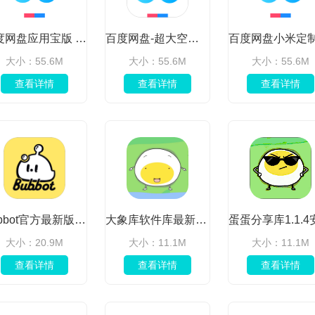
百度网盘应用宝版 v十点〇 正规版
百度网盘-超大空间云端存储工具 v十点〇 官方最新版
大小：55.6M
大小：55.6M
大小：55.6M
查看详情
查看详情
查看详情
Bubbot官方最新版 v2.4.3安卓版
大象库软件库最新版(蛋蛋分享库) 1.1.4 官方版
大小：20.9M
大小：11.1M
大小：11.1M
查看详情
查看详情
查看详情