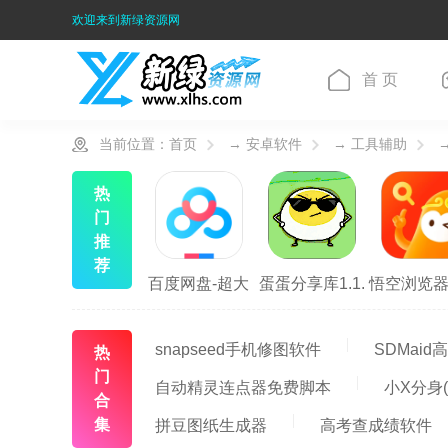
欢迎来到新绿资源网
首 页
当前位置：
首页
→
安卓软件
→
工具辅助
→
热
门
推
荐
百度网盘-超大
蛋蛋分享库1.1.
悟空浏览
空间云端存储工
4安装包
追剧APP
snapseed手机修图软件
SDMaid
热
具
门
自动精灵连点器免费脚本
小X分身
合
集
拼豆图纸生成器
高考查成绩软件