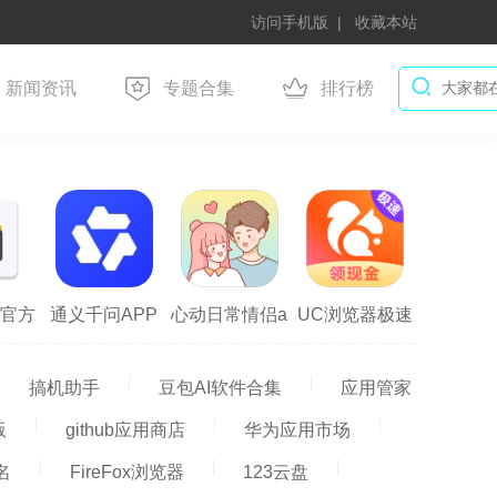
访问手机版
收藏本站
新闻资讯
专题合集
排行榜
器官方
通义千问APP
心动日常情侣a
UC浏览器极速
pp官方最新版
版APP官方正版
搞机助手
豆包AI软件合集
应用管家
版
github应用商店
华为应用市场
名
FireFox浏览器
123云盘