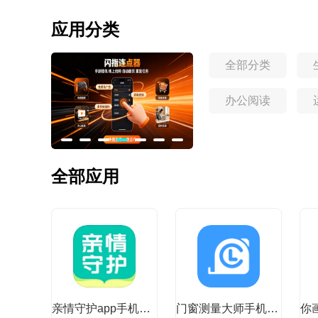
夸克网盘
EDGE浏览器
NFC
应用分类
全部分类
办公阅读
全部应用
亲情守护app手机版 v1.67004.1安卓版
门窗测量大师手机版apk最新版 v2.66.7安卓版