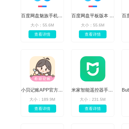
百度网盘魅族手机定制版 v十点〇 安卓版
百度网盘平板版本 十点〇 通用版
大小：55.6M
大小：55.6M
查看详情
查看详情
小贝记账APP官方最新版 v2.2.1安卓版
米家智能遥控器手机app最新版 11.6.625安卓版
大小：189.9M
大小：231.5M
查看详情
查看详情