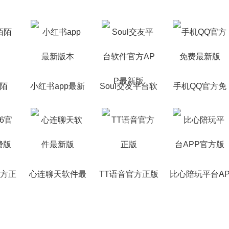
陌陌
小红书app最新
Soul交友平台软
手机QQ官方免
版本
件官方APP最新
费最新版
版
官方正
心连聊天软件最
TT语音官方正版
比心陪玩平台A
版
新版
P官方版