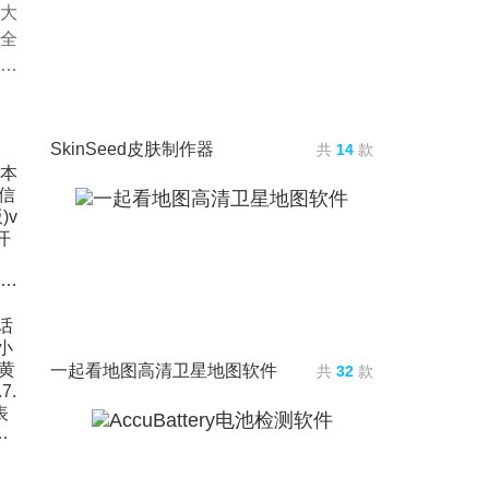
大
全
都
SkinSeed皮肤制作器
共
14
款
微信tf版本测试版(微信testflight版)v8.0.22多开版
一起看地图高清卫星地图软件
共
32
款
颜色版)v1.7.1米兔手表版