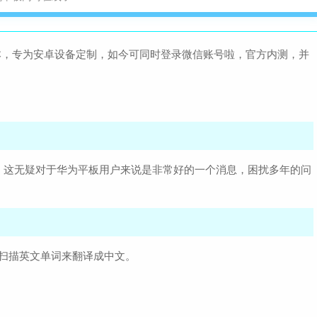
大小：145.6M
d版本，专为安卓设备定制，如今可同时登录微信账号啦，官方内测，并
维词教师版ap
大小：99.1M
，这无疑对于华为平板用户来说是非常好的一个消息，困扰多年的问
扫描英文单词来翻译成中文。