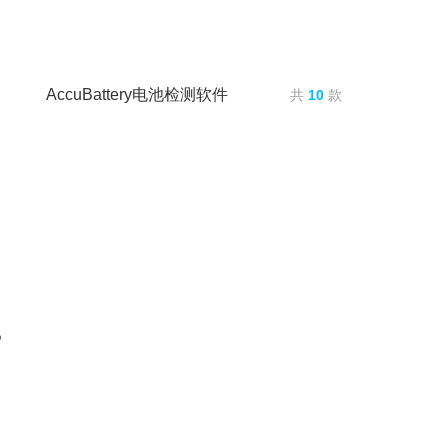
AccuBattery电池检测软件
共
10
款
P