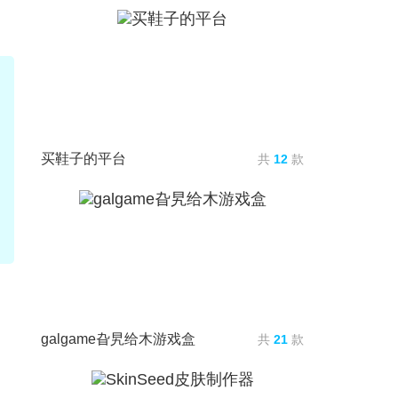
买鞋子的平台
共
12
款
galgame旮旯给木游戏盒
共
21
款