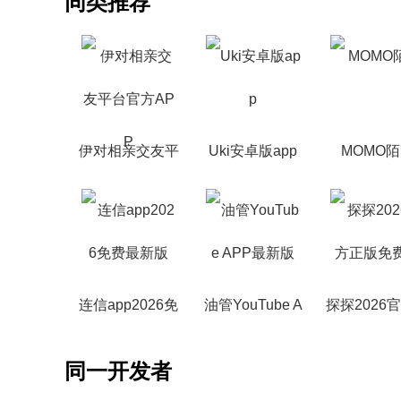
同类推荐
伊对相亲交友平
Uki安卓版app
MOMO
台官方APP
连信app2026免
油管YouTube A
探探2026
费最新版
PP最新版
版免费
同一开发者