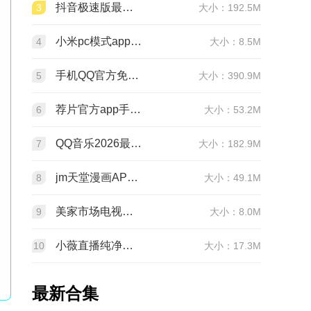
抖音极速版最新版本官方版2026v39.9.0安卓版
3
大小：192.5M
小米pc模式app安装包(小米pc模式beta版)v12.1.208.5平板版
4
大小：8.5M
手机QQ官方免费最新版v9.3.30 官方正版
5
大小：390.9M
荐片官方app手机最新版v4.2.5安卓版
6
大小：53.2M
QQ音乐2026最新版app20.6.5.8 官方安卓版
7
大小：182.9M
jm天堂漫画APP安装包v2.0.30安卓最新版
8
大小：49.1M
美家市场电视版安装包v3.3.1安卓TV版
9
大小：8.0M
小薇直播纯净版tv版安装包v2.7.0.6足道纯净版
10
大小：17.3M
最新合集