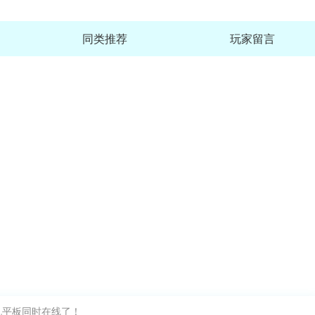
同类推荐
玩家留言
大小：106.4M
喜马拉雅极速
大小：91.9M
大小：248.5M
喜马拉雅青少
机平板同时在线了！