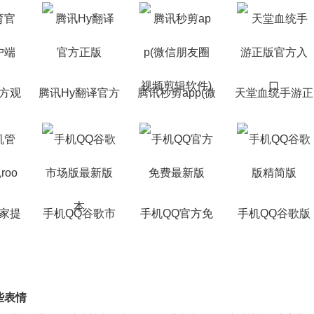
方观
腾讯Hy翻译官方
腾讯秒剪app(微
天堂血统手游正
端
正版
信朋友圈视频剪
版官方入口
辑软件)
家提
手机QQ谷歌市
手机QQ官方免
手机QQ谷歌版
t版本
场版最新版本
费最新版
精简版
些表情