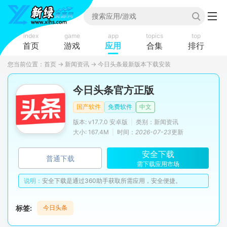
index
game
app
topics
top
首页
游戏
应用
合集
排行
您当前位置：
首页
→
新闻资讯
→
今日头条最新版本下载安装
今日头条官方正版
国产软件
免费软件
中文
版本: v17.7.0 安卓版
|
类别：新闻资讯
大小: 167.4M
|
时间：
2026-07-23
更新
安全下载
普通下载
需下载应用市场
说明：
安全下载是通过360助手获取所需应用，安全便捷。
标签:
今日头条