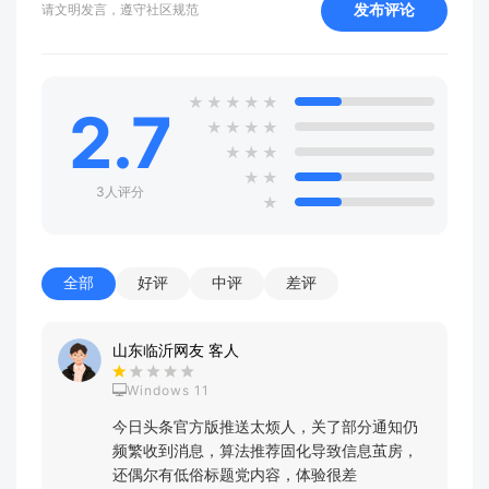
发布评论
请文明发言，遵守社区规范
★
★
★
★
★
2.7
★
★
★
★
★
★
★
★
★
3人评分
★
全部
好评
中评
差评
山东临沂网友 客人
Windows 11
今日头条官方版推送太烦人，关了部分通知仍
频繁收到消息，算法推荐固化导致信息茧房，
还偶尔有低俗标题党内容，体验很差