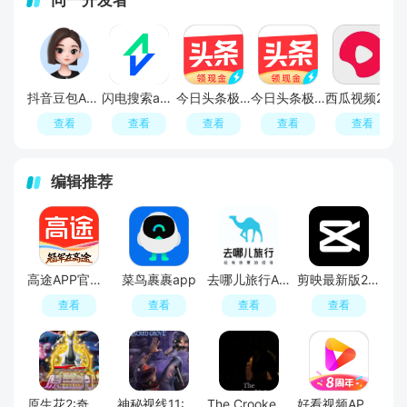
抖音豆包APP最新版
闪电搜索app安卓版
今日头条极速版app
今日头条极速版领现金最新版
西瓜视频2026最新版官方版下载
查看
查看
查看
查看
查看
编辑推荐
高途APP官方正版
菜鸟裹裹app
去哪儿旅行APP官方免费版
剪映最新版2026手机版
查看
查看
查看
查看
原生花2:奇幻旅程
神秘视线11:惊悚秘林
The Crooked Man
好看视频APP官方最新版