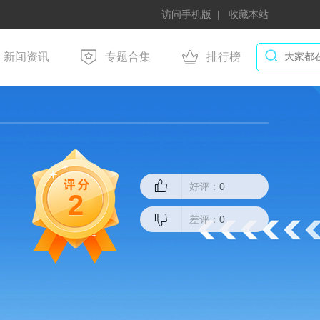
访问手机版
收藏本站
新闻资讯
专题合集
排行榜
好评：
0
2
差评：
0