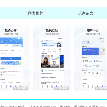
同类推荐
玩家留言
一起学网校学生版(一起学网校学生端下载安
查
大小：248.5M
维词教师版app客户端
查
大小：99.1M
驻马店融媒客户端手机版
查
大小：30.1M
鸭咪语音开黑app最新版