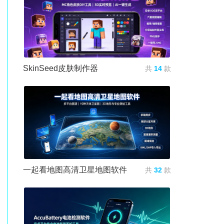
SkinSeed皮肤制作器
共
14
款
一起看地图高清卫星地图软件
共
32
款