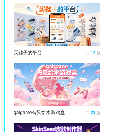
买鞋子的平台
共
12
款
galgame旮旯给木游戏盒
共
21
款