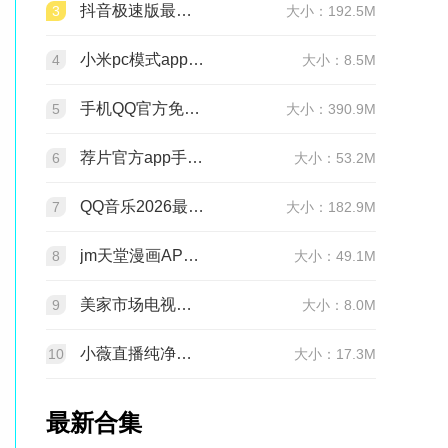
抖音极速版最新版本官方版2026v39.9.0安卓版
3
大小：192.5M
小米pc模式app安装包(小米pc模式beta版)v12.1.208.5平板版
4
大小：8.5M
手机QQ官方免费最新版v9.3.30 官方正版
5
大小：390.9M
荐片官方app手机最新版v4.2.5安卓版
6
大小：53.2M
QQ音乐2026最新版app20.6.5.8 官方安卓版
7
大小：182.9M
jm天堂漫画APP安装包v2.0.30安卓最新版
8
大小：49.1M
美家市场电视版安装包v3.3.1安卓TV版
9
大小：8.0M
小薇直播纯净版tv版安装包v2.7.0.6足道纯净版
10
大小：17.3M
最新合集