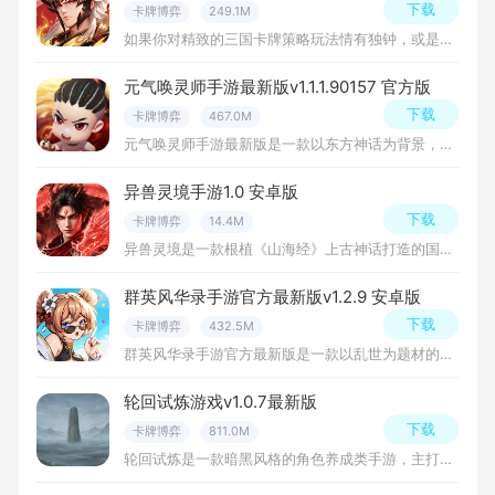
下载
卡牌博弈
249.1M
如果你对精致的三国卡牌策略玩法情有独钟，或是对那些集智慧与美貌于一身的女将角色充满期待，那么《猛将勇士》这款游戏值得你下载，水墨丹青的三国画卷和精致的角色立绘，尤其对女将的刻画独具匠心，视觉体验上佳。
元气唤灵师手游最新版v1.1.1.90157 官方版
下载
卡牌博弈
467.0M
元气唤灵师手游最新版是一款以东方神话为背景，融合了策略、角色扮演和卡牌收集等多种元素的游戏。玩家在游戏中扮演一名元气唤灵师，通过召唤和培养各种神秘的元气生物，恶与邪势力进行战斗，保护世界的和平！
异兽灵境手游1.0 安卓版
下载
卡牌博弈
14.4M
异兽灵境是一款根植《山海经》上古神话打造的国风放置卡牌手游，以洪荒大荒世界遭遇浊气侵袭、上古异兽肆意作乱为故事主线，玩家化身拥有狩魂天赋的天命行者，游历昆仑、雪域、荒漠等上古秘境，收服典籍记载的神兽灵
群英风华录手游官方最新版v1.2.9 安卓版
下载
卡牌博弈
432.5M
群英风华录手游官方最新版是一款以乱世为题材的国风卡牌游戏，玩家将在破败中崛起，结识众多伙伴，共同建立家园并守护所在乎的一切。游戏采用了高质量的国漫风格，结合开放剧情设计，使得每位英雄都有其独特的传奇经
轮回试炼游戏v1.0.7最新版
下载
卡牌博弈
811.0M
轮回试炼是一款暗黑风格的角色养成类手游，主打装备打造与副本挑战。游戏内包含丰富的每日试炼、世界BOSS及竞技场PK玩法，支持公会组队。无VIP系统，公平竞技，福利礼包天天领，让所有玩家都能享受纯粹的刷宝乐趣。