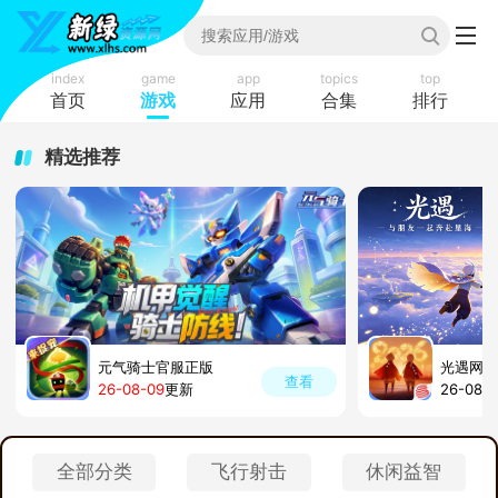
index
game
app
topics
top
首页
游戏
应用
合集
排行
精选推荐
元气骑士官服正版
光遇网易
查看
26-08-09
更新
26-08-
全部分类
飞行射击
休闲益智