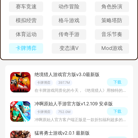
赛车竞速
动作冒险
角色扮演
模拟经营
格斗游戏
策略塔防
体育运动
传奇手游
音乐节奏
卡牌博弈
变态满V
Mod游戏
绝境猎人游戏官方版v3.0最新版
下载
卡牌博弈
397.7M
在卡牌游戏同质化的今天，《绝境猎人》用独特的动物拟人化手法和“盟军敢死队”式的战术玩法，在“策略”与“放置”这对看似矛盾的要素间找到了平衡，为偏好战术博弈的玩家带来了一场既动脑又省心的西部冒险之旅。
冲啊原始人手游官方版v1.2.109 安卓版
下载
卡牌博弈
752.0M
冲啊原始人官方客户端正版是一款折扣福利超多的原始世界类型手机游戏，玩家需要扮演部落领袖，带领原始人抵御敌人，开拓资源，发展壮大部落文明，你需要不断打造，获取各种生存物资，画风卡通，玩法趣味性很高，免费
猛将勇士游戏v2.0.1 最新版