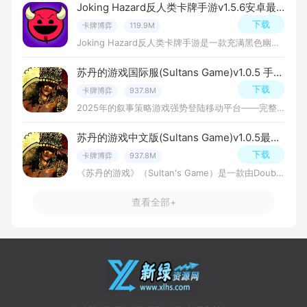
Joking Hazard反人类卡牌手游v1.5.6安卓最新版
下载
卡牌博弈
119.9M
Joking Hazard反人类卡牌手游是一款充满黑色幽默的卡牌游戏，由知名网络漫画《氰化欢乐秀》创作团队开发。游戏的核心玩法类似于看图编故事：玩家轮流用漫画分格卡牌构建一个三格或四格漫画，并通过荒诞、讽刺或爆笑的
苏丹的游戏国际服(Sultans Game)v1.0.5 手机版
下载
卡牌博弈
937.8M
2025年的叙事策略游戏强势登陆移动平台——完整无删减，优化升级。一场权力、欺骗与生死抉择的游戏，尽在你的掌控之中。苏丹命令你玩一场残酷的游戏。每周，你必须抽取四张特殊卡牌中的一张。
苏丹的游戏中文版(Sultans Game)v1.0.5最新版
下载
卡牌博弈
937.8M
《苏丹的游戏》（Sultan's Game）是一款由Double Cross（双头龙工作室）开发、2P Games发行的叙事驱动型策略卡牌角色扮演游戏。游戏于2025年3月31日在PC（Steam）平台正式发行，并计划于2026年7月24日推出移动版。
查看全部+