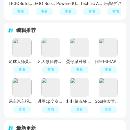
LEGOBuilder乐高拼搭套装软件手机版
LEGO Boost官方软件APP(乐高boost机器人app)
PoweredUp乐高蝙蝠车app
Technic AR乐高机械组增强现实APP手机版
乐高得宝智能火车app手机版(乐高火车手机控制软件)
查看
查看
查看
查看
查看
编辑推荐
足球大师黄金一代手游
凡人修仙传人界篇手游2026最新版
蛋仔派对最新版
阿里巴巴APP2026官方版
查看
查看
查看
查看
易车汽车报价APP官方正版
进圈cp交友软件手机版
朴朴超市APP最新版本
Soul交友官方APP最新版
查看
查看
查看
查看
最新更新