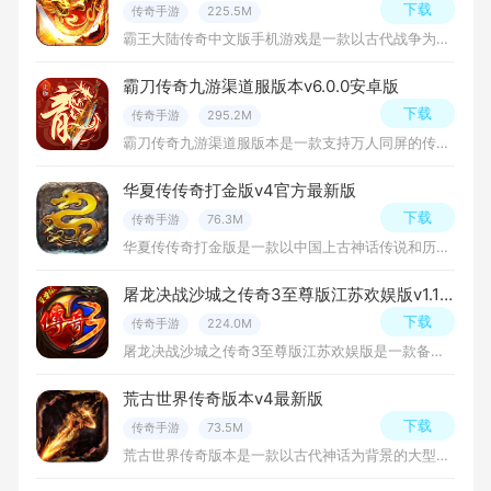
下载
传奇手游
225.5M
霸王大陆传奇中文版手机游戏是一款以古代战争为背景的角色扮演游戏，玩家可以在游戏中选择不同的职业，探索丰富多彩的游戏世界，与其他玩家互动，免费下载安装吧！
霸刀传奇九游渠道服版本v6.0.0安卓版
下载
传奇手游
295.2M
霸刀传奇九游渠道服版本是一款支持万人同屏的传奇游戏，你可以在传奇游戏中不断征战战斗，与众多老玩家们一起刷怪刷副本快速升级，玩法相当的震撼，下载体验吧！
华夏传传奇打金版v4官方最新版
下载
传奇手游
76.3M
华夏传传奇打金版是一款以中国上古神话传说和历史风貌为背景的大型多人在线角色扮演游戏。游戏继承了原创2D网游劲爽PK的风格，类暗黑式经典技能释放模式，操作简单，玩法丰富，免费下载安装吧！
屠龙决战沙城之传奇3至尊版江苏欢娱版v1.100.0官方版
下载
传奇手游
224.0M
屠龙决战沙城之传奇3至尊版江苏欢娱版是一款备受玩家喜爱的手机游戏，融合了经典的传奇元素与现代游戏机制，带来了全新的游戏体验，全新打怪玩法带你体验不一样的传奇乐趣！
荒古世界传奇版本v4最新版
下载
传奇手游
73.5M
荒古世界传奇版本是一款以古代神话为背景的大型多人在线角色扮演游戏。在这个神秘的世界中，玩家将扮演一名勇士，通过探索、战斗和冒险，揭开荒古世界的神秘面纱，挑战强大的敌人，寻找传说中的神器，最终成为这个世