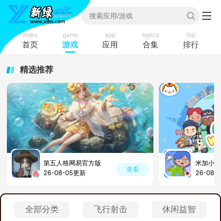
index
game
app
topics
top
首页
游戏
应用
合集
排行
精选推荐
第五人格网易官方版
米加小镇
查看
26-08-05更新
26-08-
全部分类
飞行射击
休闲益智