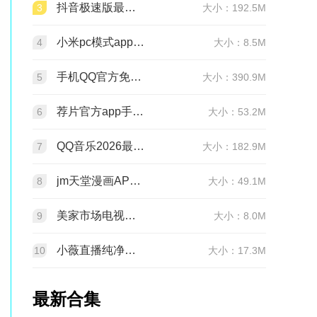
抖音极速版最新版本官方版2026v39.9.0安卓版
3
大小：192.5M
小米pc模式app安装包(小米pc模式beta版)v12.1.208.5平板版
4
大小：8.5M
手机QQ官方免费最新版v9.3.30 官方正版
5
大小：390.9M
荐片官方app手机最新版v4.2.5安卓版
6
大小：53.2M
QQ音乐2026最新版app20.6.5.8 官方安卓版
7
大小：182.9M
jm天堂漫画APP安装包v2.0.30安卓最新版
8
大小：49.1M
美家市场电视版安装包v3.3.1安卓TV版
9
大小：8.0M
小薇直播纯净版tv版安装包v2.7.0.6足道纯净版
10
大小：17.3M
最新合集