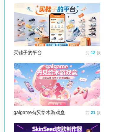
买鞋子的平台
共
12
款
galgame旮旯给木游戏盒
共
21
款