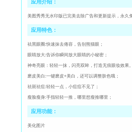
应用介绍：
美图秀秀无水印版已完美去除广告和更新提示，永久
应用特色：
祛黑眼圈:快速抹去倦容，告别熊猫眼；
眼睛放大:告诉你瞬间放大眼睛的小秘密；
神奇亮眼：轻轻一抹，闪亮双眸，打造无痕眼妆效果
磨皮美白:一键磨皮+美白，还可以调整肤色哦；
祛斑祛痘:轻轻一点，小痘痘不见了；
瘦脸瘦身:手指轻轻一推，哪里想瘦推哪里；
应用功能：
美化图片