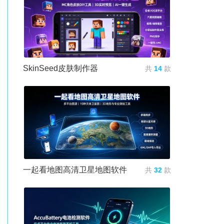
SkinSeed皮肤制作器
共
14
款
一起看地图高清卫星地图软件
共
32
款