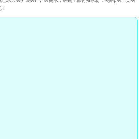
户端已永久去升级去广告去提示，解锁全部付费素材，去除p图、美图
查
大小：124.6M
吧！
鸭咪语音开黑app最新版
查
大小：391.1M