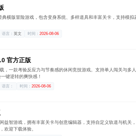
版
经典横版冒险游戏，包含变身系统、多样道具和丰富关卡，支持模拟
语言：
英文
时间：
2026-08-06
.0 官方正版
载，一款考验反应力与节奏感的休闲竞技游戏。支持单人闯关与多人对
验一键逆转的爽快感！
语言：
时间：
2026-08-06
版
闲益智游戏，拥有丰富关卡与创意编辑器，支持自定义轨道与机关，
，欢迎下载体验。