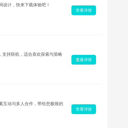
结局设计，快来下载体验吧！
查看详情
ld，支持联机，适合喜欢探索与策略
查看详情
元素互动与多人合作，带给您极致的
查看详情