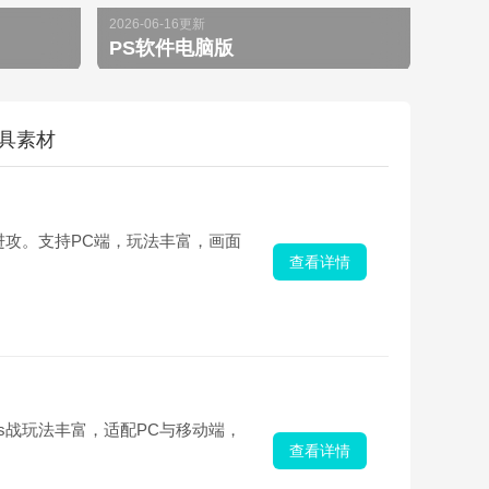
2026-06-16更新
PS软件电脑版
具素材
进攻。支持PC端，玩法丰富，画面
查看详情
s战玩法丰富，适配PC与移动端，
查看详情