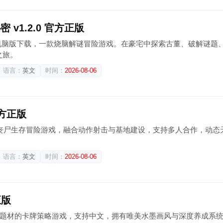
v1.2.0 官方正版
电脑版下载，一款烧脑解谜冒险游戏。在豪宅中探索古董、破解谜题
之旅。
语言：
英文
时间：
2026-08-06
官方正版
丧尸生存冒险游戏，融合动作射击与基地建设，支持多人合作，动态
语言：
英文
时间：
2026-08-06
正版
题材的卡牌策略游戏，支持中文，拥有唯美水墨画风与深度养成系