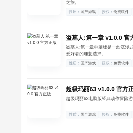
之旅。
性质：
国产游戏
授权：
免费软件
盗墓人:第一章 v1.0.0 
盗墓人:第一章电脑版是一款沉浸
爱好者的理想选择。
性质：
国产游戏
授权：
免费软件
超级玛丽63 v1.0.0 官方
超级玛丽63电脑版经典动作冒险
性质：
国产游戏
授权：
免费软件