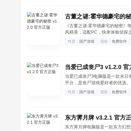
古董之谜:霍华德豪宅的秘密 
《古董之谜:霍华德豪宅的秘密》
风精美，适配PC，快来体验侦探
性质：
国产游戏
授权：
免费软件
当爱已成丧尸3 v1.2.0 
当爱已成丧尸3电脑版是一款末日
平台，是丧尸游戏爱好者的优选。
性质：
国产游戏
授权：
免费软件
东方霁月牌 v3.2.1 官方
东方霁月牌电脑版是一款东方幻想