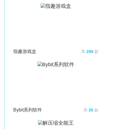
指趣游戏盒
共
299
款
Bybit系列软件
共
26
款