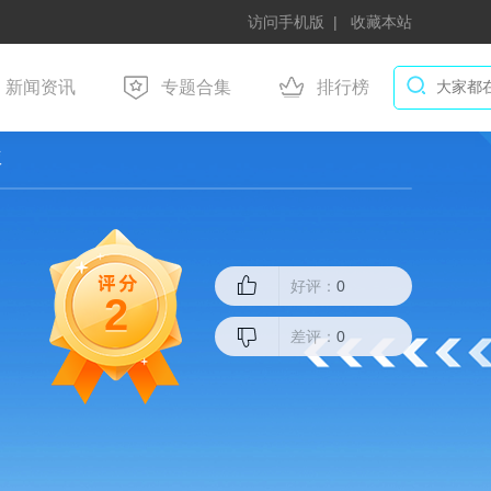
访问手机版
收藏本站
新闻资讯
专题合集
排行榜
版
好评：
0
2
差评：
0