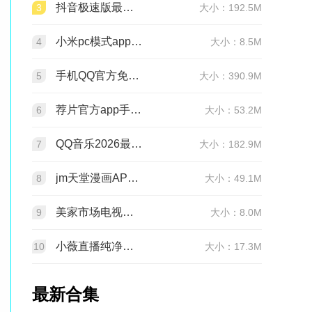
抖音极速版最新版本官方版2026v39.7.0安卓版
3
大小：192.5M
小米pc模式app安装包(小米pc模式beta版)v12.1.208.5平板版
4
大小：8.5M
手机QQ官方免费最新版v9.3.25 官方正版
5
大小：390.9M
荐片官方app手机最新版v4.2.5安卓版
6
大小：53.2M
QQ音乐2026最新版app20.6.5.8 官方安卓版
7
大小：182.9M
jm天堂漫画APP安装包v2.0.29安卓最新版
8
大小：49.1M
美家市场电视版安装包v3.3.1安卓TV版
9
大小：8.0M
小薇直播纯净版tv版安装包v2.7.0.6足道纯净版
10
大小：17.3M
最新合集