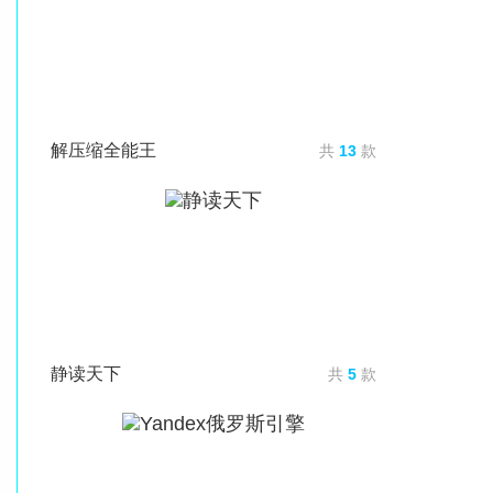
解压缩全能王
共
13
款
静读天下
共
5
款