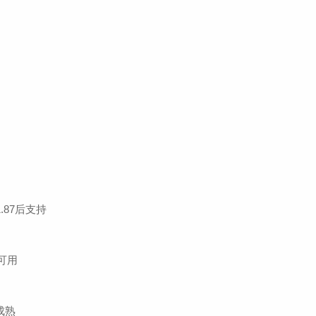
1.87后支持
即可用
成熟