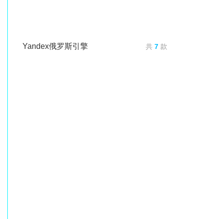
Yandex俄罗斯引擎
共
7
款