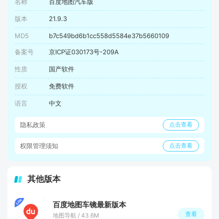
名称
百度地图汽车版
版本
21.9.3
MD5
b7c549bd6b1cc558d5584e37b5660109
备案号
京ICP证030173号-209A
性质
国产软件
授权
免费软件
语言
中文
隐私政策
点击查看
权限管理须知
点击查看
其他版本
百度地图车镜最新版本
查看
地图导航 / 43.6M