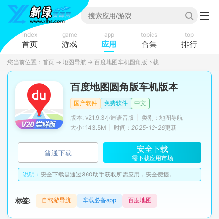
index
game
app
topics
top
首页
游戏
应用
合集
排行
您当前位置：
首页
→
地图导航
→
百度地图车机圆角版下载
百度地图圆角版车机版本
国产软件
免费软件
中文
版本: v21.9.3小迪语音版
|
类别：地图导航
大小: 143.5M
|
时间：
2025-12-26
更新
安全下载
普通下载
需下载应用市场
说明：
安全下载是通过360助手获取所需应用，安全便捷。
标签:
自驾游导航
车载必备app
百度地图