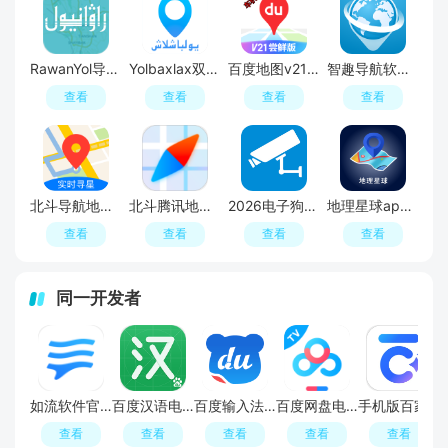
能提供周边的美食住宿等信息，小编收集了适合自驾游导航规划的
软件，用户可以根据关键词找到附近的自然景点、旅游景区、购物
中心等，方便用户在自
RawanYol导航app安卓版
Yolbaxlax双语导航软件手机版(维语汉语导航软件)
百度地图v21车机版悬浮版本
智趣导航软件手机客户端
查看
查看
查看
查看
北斗导航地图高考版本(北斗高中地理图电子版)
北斗腾讯地图手机版2026
2026电子狗导航仪手机版
地理星球app手机版
查看
查看
查看
查看
同一开发者
如流软件官方app安卓版
百度汉语电子版客户端
百度输入法小米版内置提取版apk
百度网盘电视客户端免费版
手机版百家号app安卓端
查看
查看
查看
查看
查看