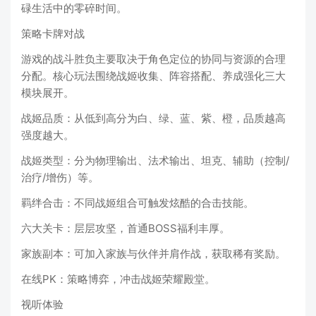
碌生活中的零碎时间。
策略卡牌对战
游戏的战斗胜负主要取决于角色定位的协同与资源的合理
分配。核心玩法围绕战姬收集、阵容搭配、养成强化三大
模块展开。
战姬品质：从低到高分为白、绿、蓝、紫、橙，品质越高
强度越大。
战姬类型：分为物理输出、法术输出、坦克、辅助（控制/
治疗/增伤）等。
羁绊合击：不同战姬组合可触发炫酷的合击技能。
六大关卡：层层攻坚，首通BOSS福利丰厚。
家族副本：可加入家族与伙伴并肩作战，获取稀有奖励。
在线PK：策略博弈，冲击战姬荣耀殿堂。
视听体验