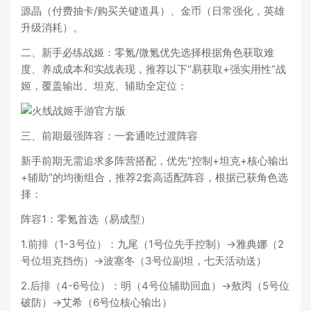
源晶（付费抽卡/购买关键道具）、金币（日常强化，英雄
升级消耗）。
二、新手必练战姬：零氪/微氪优先选择根据角色获取难
度、养成成本和实战表现，推荐以下“易获取+强实用性”战
姬，覆盖输出、坦克、辅助全定位：
三、前期最强阵容：一套通吃过渡阵容
新手前期无需追求多阵营搭配，优先“控制+坦克+核心输出
+辅助”的均衡组合，推荐2套高适配阵容，根据已获角色选
择：
阵容1：零氪首选（易成型）
1.前排（1-3号位）：九尾（1号位先手控制）→雅典娜（2
号位坦克挡伤）→波塞冬（3号位副坦，七天活动送）
2.后排（4-6号位）：明（4号位辅助回血）→敖丙（5号位
破防）→艾希（6号位核心输出）