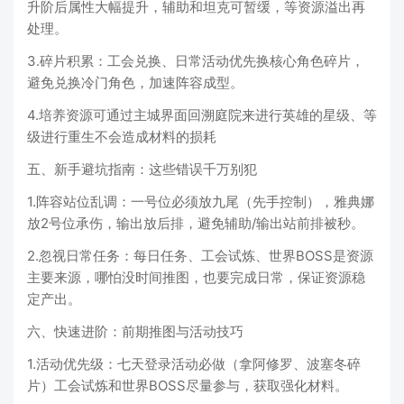
升阶后属性大幅提升，辅助和坦克可暂缓，等资源溢出再
处理。
3.碎片积累：工会兑换、日常活动优先换核心角色碎片，
避免兑换冷门角色，加速阵容成型。
4.培养资源可通过主城界面回溯庭院来进行英雄的星级、等
级进行重生不会造成材料的损耗
五、新手避坑指南：这些错误千万别犯
1.阵容站位乱调：一号位必须放九尾（先手控制），雅典娜
放2号位承伤，输出放后排，避免辅助/输出站前排被秒。
2.忽视日常任务：每日任务、工会试炼、世界BOSS是资源
主要来源，哪怕没时间推图，也要完成日常，保证资源稳
定产出。
六、快速进阶：前期推图与活动技巧
1.活动优先级：七天登录活动必做（拿阿修罗、波塞冬碎
片）工会试炼和世界BOSS尽量参与，获取强化材料。