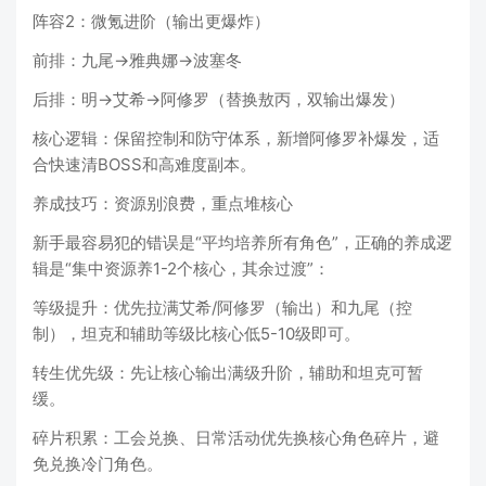
阵容2：微氪进阶（输出更爆炸）
前排：九尾→雅典娜→波塞冬
后排：明→艾希→阿修罗（替换敖丙，双输出爆发）
核心逻辑：保留控制和防守体系，新增阿修罗补爆发，适
合快速清BOSS和高难度副本。
养成技巧：资源别浪费，重点堆核心
新手最容易犯的错误是“平均培养所有角色”，正确的养成逻
辑是“集中资源养1-2个核心，其余过渡”：
等级提升：优先拉满艾希/阿修罗（输出）和九尾（控
制），坦克和辅助等级比核心低5-10级即可。
转生优先级：先让核心输出满级升阶，辅助和坦克可暂
缓。
碎片积累：工会兑换、日常活动优先换核心角色碎片，避
免兑换冷门角色。