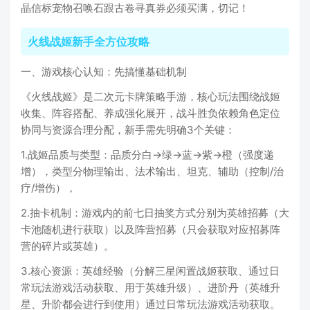
晶信标宠物召唤石跟古卷寻真券必须买满，切记！
火线战姬新手全方位攻略
一、游戏核心认知：先搞懂基础机制
《火线战姬》是二次元卡牌策略手游，核心玩法围绕战姬
收集、阵容搭配、养成强化展开，战斗胜负依赖角色定位
协同与资源合理分配，新手需先明确3个关键：
1.战姬品质与类型：品质分白→绿→蓝→紫→橙（强度递
增），类型分物理输出、法术输出、坦克、辅助（控制/治
疗/增伤），
2.抽卡机制：游戏内的前七日抽奖方式分别为英雄招募（大
卡池随机进行获取）以及阵营招募（只会获取对应招募阵
营的碎片或英雄）。
3.核心资源：英雄经验（分解三星闲置战姬获取、通过日
常玩法游戏活动获取、用于英雄升级）、进阶丹（英雄升
星、升阶都会进行到使用）通过日常玩法游戏活动获取。