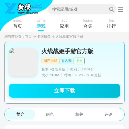
index
game
app
topics
top
首页
游戏
应用
合集
排行
您当前位置：
首页
→
卡牌博弈
→
火线战姬官服下载
火线战姬手游官方版
国产游戏
有内购
中文
版本: v2 安卓版
|
类别：卡牌博弈
大小: 201M
|
时间：
2026-06-16
更新
立即下载
简介
信息
相关
评论