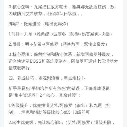
3.核心逻辑：九尾控住敌方输出，雅典娜无敌盾扛伤，敖
丙破防后艾希收割，明保障队伍续航，。
阵容2：微氪进阶（输出更爆炸）
1.前排：九尾→雅典娜→波塞冬（防御+伤害减免+肉盾）
2.后排：明→艾希→阿修罗（替换敖丙，双输出爆发）
3.核心逻辑：保留控制和防守体系，新增阿修罗补爆发，
适合快速清BOSS和高难度副本，阿修罗可通过七天活动大
量获取碎片。
四、养成技巧：资源别浪费，重点堆核心
新手最易犯“平均培养所有角色”的错误，正确养成逻辑
是“集中资源养1-2个核心，其余过渡”：
1.等级提升：优先拉满艾希/阿修罗（输出）和九尾（控
制），坦克和辅助等级比核心低5-10级即可
2.转生优先级：先让核心输出（艾希/阿修罗）满级升阶，