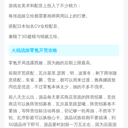
游戏在美术和配音上投入了不少精力：
每张战姬立绘都需要画师两周以上的打磨。
搭配日本知名CV全程配音。
兼顾了3D建模与细腻立绘。
火线战姬零氪开荒攻略
零氪开局选露西娅，因为她的后期上限最高。
前期开荒搭配，瓦尔基里.瑟茜，明，波塞冬，剩下两张随
意搭配，朱雀，麟，雪女，都可以用来过渡，雅典娜跟敖
丙也是优选，不过零氪本体太少，抽的不多不强求。
前八天怎么玩，源晶每天要买商店里面的阵营招募，竞技
商店可以换阵营招募卷，瓦尔基里跟瑟曦，阵营招募卷不
要抽，等阵营信标活动再抽，切记够一轮再抽，不然等下
轮。乱序影庭可以换核心卡。源晶试炼前期不要搞满，到
50源晶停下即可。源晶要时刻留一万五左右，因为后面源