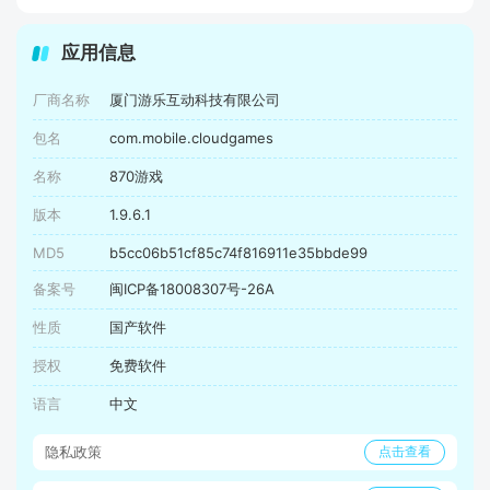
应用信息
厂商名称
厦门游乐互动科技有限公司
包名
com.mobile.cloudgames
名称
870游戏
版本
1.9.6.1
MD5
b5cc06b51cf85c74f816911e35bbde99
备案号
闽ICP备18008307号-26A
性质
国产软件
授权
免费软件
语言
中文
隐私政策
点击查看