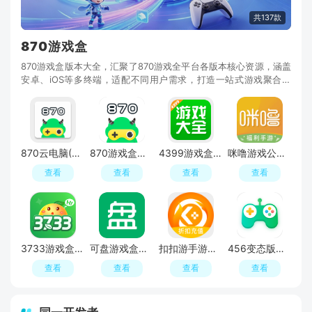
共137款
870游戏盒
870游戏盒版本大全，汇聚了870游戏全平台各版本核心资源，涵盖
安卓、iOS等多终端，适配不同用户需求，打造一站式游戏聚合生
态。该系列由专业团队持续打磨，整合从经典旧版到
870云电脑(870游戏)
870游戏盒官方正版安装最新版本
4399游戏盒子安装包最新版
咪噜游戏公益服app平台
查看
查看
查看
查看
3733游戏盒福利版手机版
可盘游戏盒子红包版赚钱版
扣扣游手游平台折扣端
456变态版手游盒子手机版apk(456手机游戏盒子)
查看
查看
查看
查看