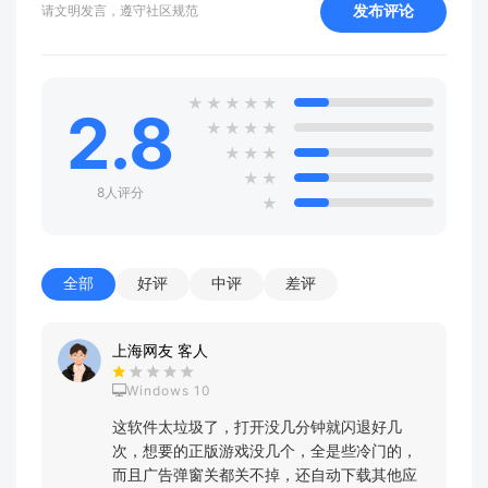
发布评论
请文明发言，遵守社区规范
★
★
★
★
★
2.8
★
★
★
★
★
★
★
★
★
8人评分
★
全部
好评
中评
差评
上海网友 客人
Windows 10
这软件太垃圾了，打开没几分钟就闪退好几
次，想要的正版游戏没几个，全是些冷门的，
而且广告弹窗关都关不掉，还自动下载其他应