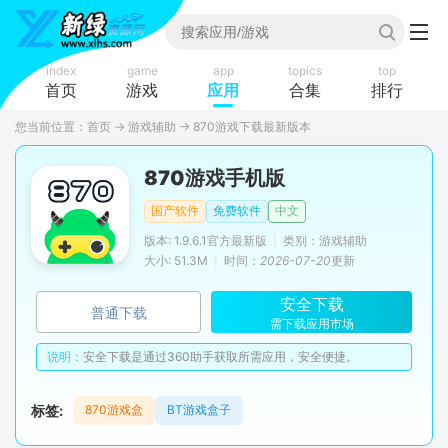
index
game
app
topics
top
首页
游戏
应用
合集
排行
您当前位置：
首页
→
游戏辅助
→
870游戏下载最新版本
870游戏手机版
国产软件
免费软件
中文
版本: 1.9.6.1官方最新版
|
类别：游戏辅助
大小: 51.3M
|
时间：
2026-07-20
更新
安全下载
普通下载
需下载应用市场
说明：
安全下载是通过360助手获取所需应用，安全便捷。
标签:
870游戏盒
BT游戏盒子