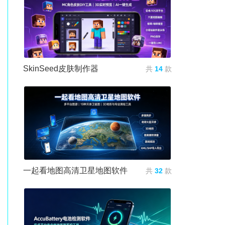
SkinSeed皮肤制作器
共
14
款
一起看地图高清卫星地图软件
共
32
款