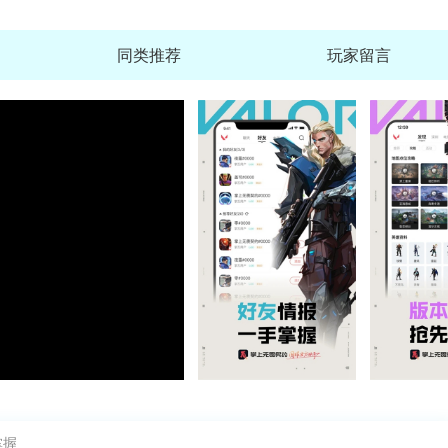
同类推荐
玩家留言
腾讯先锋云游戏正版安装
查
大小：135.6M
腾讯先锋TV版(腾讯
查
大小：135.6M
伊对相亲交友平
查
大小：106.4M
百度极速版APP官方免费版
掌握