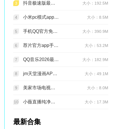
抖音极速版最新版本官方版2026v39.9.0安卓版
3
大小：192.5M
小米pc模式app安装包(小米pc模式beta版)v12.1.208.5平板版
4
大小：8.5M
手机QQ官方免费最新版v9.3.30 官方正版
5
大小：390.9M
荐片官方app手机最新版v4.2.5安卓版
6
大小：53.2M
QQ音乐2026最新版app20.6.5.8 官方安卓版
7
大小：182.9M
jm天堂漫画APP安装包v2.0.30安卓最新版
8
大小：49.1M
美家市场电视版安装包v3.3.1安卓TV版
9
大小：8.0M
小薇直播纯净版tv版安装包v2.7.0.6足道纯净版
10
大小：17.3M
最新合集