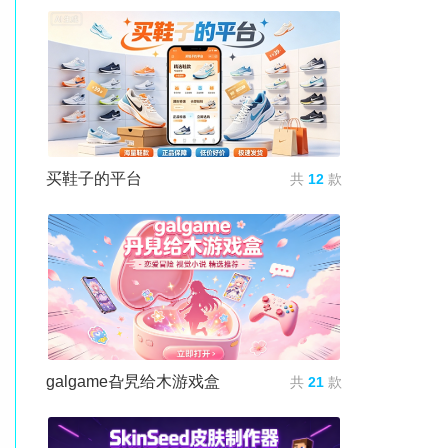
买鞋子的平台
共
12
款
galgame旮旯给木游戏盒
共
21
款