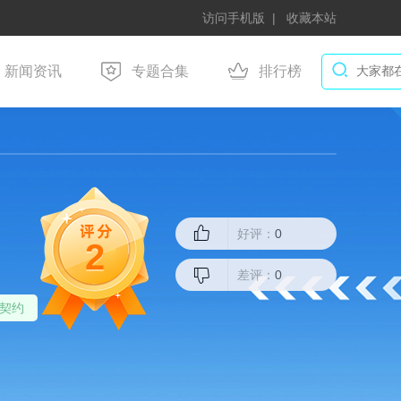
访问手机版
收藏本站
新闻资讯
专题合集
排行榜
好评：
0
2
差评：
0
契约