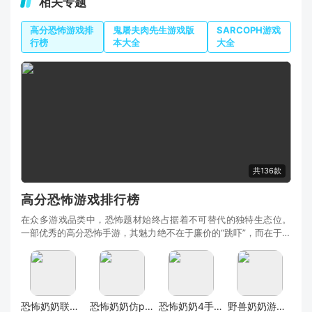
相关专题
高分恐怖游戏排
鬼屠夫肉先生游戏版
SARCOPH游戏
行榜
本大全
大全
共136款
高分恐怖游戏排行榜
在众多游戏品类中，恐怖题材始终占据着不可替代的独特生态位。
一部优秀的高分恐怖手游，其魅力绝不在于廉价的“跳吓”，而在于一
套精密设计的心理压迫系统——当你踏进一间
恐怖奶奶联机版
恐怖奶奶仿pc模组更新版
恐怖奶奶4手游最新版
野兽奶奶游戏最新同人版(野兽前辈恐怖奶奶版本)