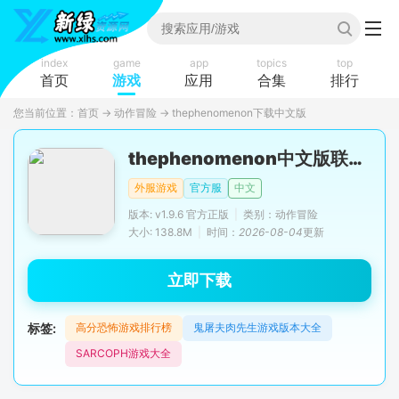
index
game
app
topics
top
首页
游戏
应用
合集
排行
您当前位置：
首页
→
动作冒险
→
thephenomenon下载中文版
thephenomenon中文版联机1.96
外服游戏
官方服
中文
版本: v1.9.6 官方正版
|
类别：动作冒险
大小: 138.8M
|
时间：
2026-08-04
更新
立即下载
标签:
高分恐怖游戏排行榜
鬼屠夫肉先生游戏版本大全
SARCOPH游戏大全