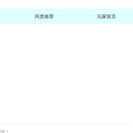
同类推荐
玩家留言
霸业！