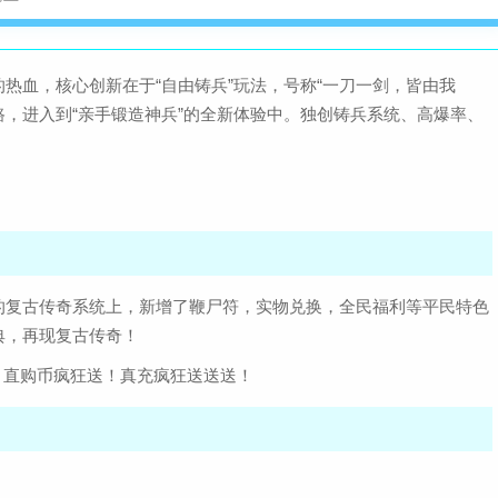
热血，核心创新在于“自由铸兵”玩法，号称“一刀一剑，皆由我
路，进入到“亲手锻造神兵”的全新体验中。独创铸兵系统、高爆率、
的复古传奇系统上，新增了鞭尸符，实物兑换，全民福利等平民特色
典，再现复古传奇！
奇。直购币疯狂送！真充疯狂送送送！