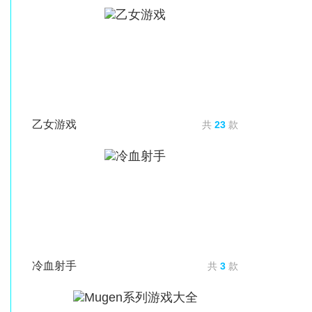
乙女游戏
共
23
款
冷血射手
共
3
款