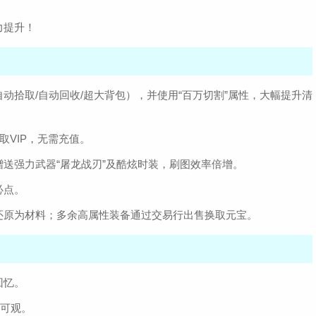
力提升！
动拾取/自动回收/超大背包），并使用“百万切割”属性，大幅提升清
取VIP，无需充值。
送强力武器“屠龙战刃”及酷炫时装，刷图效率倍增。
必点。
还原为材料；多余高属性装备通过交易行出售换取元宝。
回忆。
为可观。