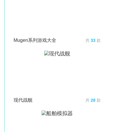
Mugen系列游戏大全
共
33
款
现代战舰
共
28
款