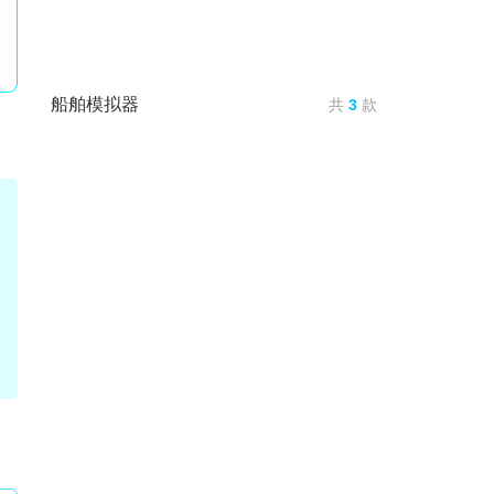
船舶模拟器
共
3
款