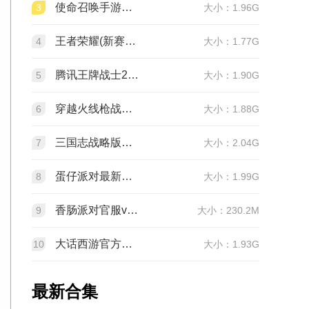
使命召唤手游官方版2026最新版v1.9.55 安卓版
3
大小：1.96G
王者荣耀(新赛季更新)v11.4.1.1 官方版
4
大小：1.77G
腾讯王牌战士2026官方正版手机版v1.65.0.1040安卓版
5
大小：1.90G
穿越火线枪战王者最新版1.0.540.840 官服
6
大小：1.88G
三国志战略版官服v2081.1730 最新版本
7
大小：2.04G
蛋仔派对最新版v1.0.282 网易官方版
8
大小：1.99G
香肠派对官服v24.14 正式服
9
大小：230.2M
大话西游官方正版v2.1.436 安卓最新版
10
大小：1.93G
最新合集