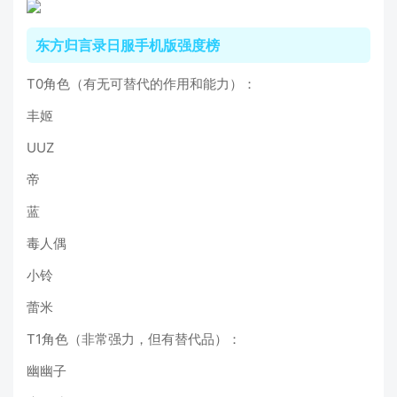
东方归言录日服手机版强度榜
T0角色（有无可替代的作用和能力）：
丰姬
UUZ
帝
蓝
毒人偶
小铃
蕾米
T1角色（非常强力，但有替代品）：
幽幽子