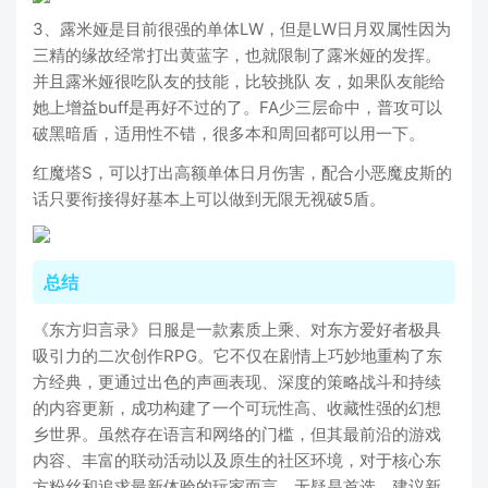
3、露米娅是目前很强的单体LW，但是LW日月双属性因为
三精的缘故经常打出黄蓝字，也就限制了露米娅的发挥。
并且露米娅很吃队友的技能，比较挑队 友，如果队友能给
她上增益buff是再好不过的了。FA少三层命中，普攻可以
破黑暗盾，适用性不错，很多本和周回都可以用一下。
红魔塔S，可以打出高额单体日月伤害，配合小恶魔皮斯的
话只要衔接得好基本上可以做到无限无视破5盾。
总结
《东方归言录》日服是一款素质上乘、对东方爱好者极具
吸引力的二次创作RPG。它不仅在剧情上巧妙地重构了东
方经典，更通过出色的声画表现、深度的策略战斗和持续
的内容更新，成功构建了一个可玩性高、收藏性强的幻想
乡世界。虽然存在语言和网络的门槛，但其最前沿的游戏
内容、丰富的联动活动以及原生的社区环境，对于核心东
方粉丝和追求最新体验的玩家而言，无疑是首选。建议新