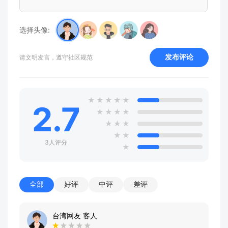
选择头像:
发布评论
请文明发言，遵守社区规范
★
★
★
★
★
2.7
★
★
★
★
★
★
★
★
★
3人评分
★
全部
好评
中评
差评
台湾网友 客人