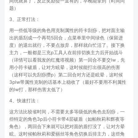
间玩就算了，反正奖励会一直有的，早晚能拿到（时间问
题）
3、正常打法：
用一些低等级的角色用克制属性的符卡刮痧，把对面主输
出的盾刮成一个再苟5回合，点菜单里中间绿色（保留进
度）的退出就行，不要点放弃，那样就白忙活了。接下换
主力，一般都是三充p工具人在前排切换主力后开始战斗
（详情可以看我发的红魔塔视频）第一回合不要交lw，先
用小符卡破盾，让对方眩晕，这时候能打出很高的伤害
（这样可以先刮痧攒p）第二回合对方还是眩晕，这时候
3plw带属性克制的话基本上稳收了（最好不要用不利属性
的lw打，那样伤害太低了）
4、快速打法：
这方法比较省时间，不需要太多等级低的角色去刮痧，一
些特定的角色3p后小符卡带4层破盾（如帕秋莉和辉夜等
角色），两回合下来就可以把对面的盾打没了，让对方晕
眩。这时候帕秋莉和爱丽丝等角色切换后排主力，这些角