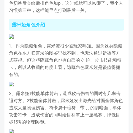
色切换后会给后排角色加p，这时候就可以lw砸了，我个人
习惯第三种，这样能早点打到最后一关。
露米娅角色介绍
1、作为隐藏角色，露米娅很少被玩家熟知。因为这类隐藏
角色在东方归言录的图鉴里找不到，也无法通过祈祷等方
式获得。但这些隐藏角色也有自己的立 绘、攻击技能和符
卡，所以从收藏的角度上看，隐藏角色露米娅是很值得拥
有的。
2、露米娅1技能单体射击，造成攻击伤害的同时有几率击
退对方。2技能全体射击，露米娅发出激光给对面全体角色
造成大量物理伤害。符卡属于暗符，带 月的阴暗面，单体
攻击符卡，造成伤害的同时给目标罩上一层黑雾，降低目
标15%的物理防御。