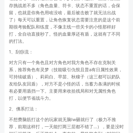
存挑战差不多（角色血量、符卡、状态不重置的话，会保
留，也就是你角色用啥没啥，最后被击败了就无法出战
了）每天可以重置，让角色恢复状态需要注意的是这个前
期很考验配队和练度，不像主线一些关卡的小怪那样好
打，全自动直接秒了。怪的血量厚还有盾，这就有了不同
的打法。
1、刮痧流：
对方只有一个角色且对方角色对我方角色不存在克制关
系，推荐角色有灵梦（技能吸引仇恨且普a有日属性效果，
可持续破盾）、莉莉白、早苗、秋穰子（这三都可以奶队
友给队友回盾），对方不是小怪的话，当蓄力条满的时候
有必要用盾挡一下。主要用来收拾残局和对无属性角色
打，以便节省战斗力。
2、佛系打法：
不想费脑筋打这个的玩家就无脑lw砸就行了（极力不推
荐，前期这样打，一天能打两三层都不错了…），要是没时