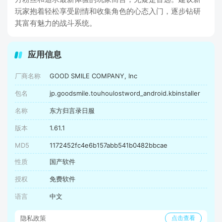
玩家抱着轻松享受剧情和收集角色的心态入门，逐步钻研
其富有魅力的战斗系统。
应用信息
厂商名称
GOOD SMILE COMPANY, Inc
包名
jp.goodsmile.touhoulostword_android.kbinstaller
名称
东方归言录日服
版本
1.61.1
MD5
1172452fc4e6b157abb541b0482bbcae
性质
国产软件
授权
免费软件
语言
中文
隐私政策
点击查看