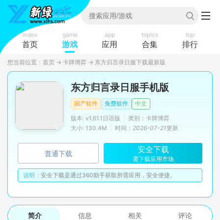
index
game
app
topics
top
首页
游戏
应用
合集
排行
您当前位置：
首页
→
卡牌博弈
→
东方归言录日服下载最新版
东方归言录日服手机版
国产软件
免费软件
中文
版本: v1.61.1日语版
|
类别：卡牌博弈
大小: 130.4M
|
时间：
2026-07-21
更新
安全下载
普通下载
需下载应用市场
说明：
安全下载是通过360助手获取所需应用，安全便捷。
简介
信息
相关
评论