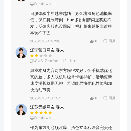
Windows 11
日服体验半年越来越糟！氪金坑深角色池概率
低，保底机制苛刻，bug多如剧情闪退奖励不
发，反馈客服也没回应，福利越来越抠非酋根
本玩不下去
回复
2026/1/16 4:47:08
0
辽宁营口网友 客人
ASUS_Zenfone_12_Ultra
游戏本身内容对东方粉很友好，但手机端优化
真的差，多人联机时经常卡顿掉帧，活动更新
速度慢长草期无聊，希望能尽快优化性能和加
快活动节奏
回复
2026/1/16 4:31:47
0
江苏无锡网友 客人
Windows 11
作为东方厨必须吹爆！角色立绘和语音完美还