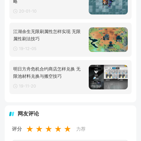
略
20-01-10
江湖余生无限刷属性怎样实现 无限
属性刷法技巧
19-12-05
明日方舟危机合约商店怎样兑换 无
限池材料兑换与搬空技巧
19-11-20
网友评论
★
★
★
★
★
评分
力荐