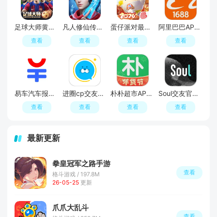
足球大师黄金一代手游
凡人修仙传人界篇手游2026最新版
蛋仔派对最新版
阿里巴巴APP2026官方版
查看
查看
查看
查看
易车汽车报价APP官方正版
进圈cp交友软件手机版
朴朴超市APP最新版本
Soul交友官方APP最新版
查看
查看
查看
查看
最新更新
拳皇冠军之路手游
查看
格斗游戏 / 197.8M
26-05-25
更新
爪爪大乱斗
查看