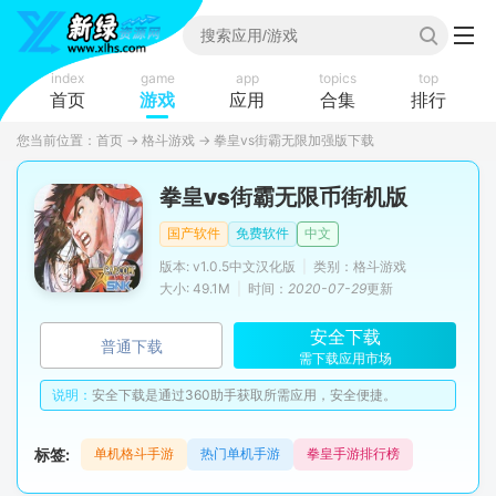
index
game
app
topics
top
首页
游戏
应用
合集
排行
您当前位置：
首页
→
格斗游戏
→
拳皇vs街霸无限加强版下载
拳皇vs街霸无限币街机版
国产软件
免费软件
中文
版本: v1.0.5中文汉化版
|
类别：格斗游戏
大小: 49.1M
|
时间：
2020-07-29
更新
安全下载
普通下载
需下载应用市场
说明：
安全下载是通过360助手获取所需应用，安全便捷。
标签:
单机格斗手游
热门单机手游
拳皇手游排行榜