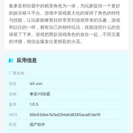
集拳皇和街霸中的精英角色为一体，为玩家提供一个更好
的娱乐格斗平台。游戏中游戏最大化的保持了角色的特性
与技能，让玩家能够更好的享受到游戏带来的乐趣，游戏
和以往的一样，都有自己的独特玩法，技能连招什么的也
保留了下来。游戏把两款游戏角色的放在一起，不同元素
的冲撞，相信会爆发出更精彩的火花。
应用信息
厂商名称
包名
lsh.svc
名称
拳皇VS街霸
版本
1.0.5
MD5
69e93dbe7a7ad294afd8285aca61def9
性质
国产软件