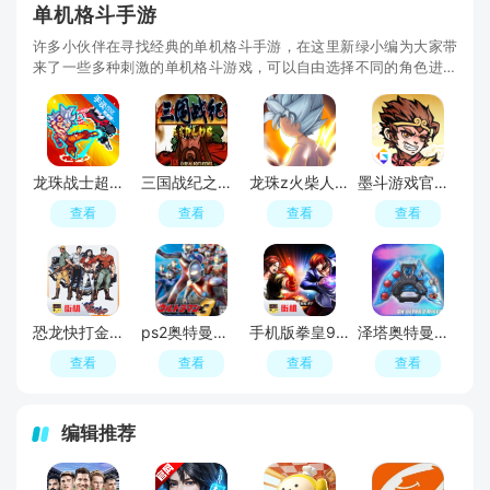
单机格斗手游
许多小伙伴在寻找经典的单机格斗手游，在这里新绿小编为大家带
来了一些多种刺激的单机格斗游戏，可以自由选择不同的角色进行
对战，欢迎下载：龙珠战士、拳皇vs街霸、三国战纪等，每个游戏
都有独特的技能和打击感，带来令人惊喜的战斗体验，让你轻松享
受游戏的乐趣，快来挑战各种强大的对手，成为格斗之王吧！
龙珠战士超神之战汉化修改版
三国战纪之乱世枭雄自带作弊码版
龙珠z火柴人(Stickman Warriors Drag Z Fight)
墨斗游戏官方正版安装包
查看
查看
查看
查看
恐龙快打金手指无限币版
ps2奥特曼格斗进化3完美存档手机版
手机版拳皇97屠龙版无限气版
泽塔奥特曼模拟器中文版(DX Ultraman Z Riser)
查看
查看
查看
查看
编辑推荐