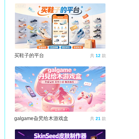
买鞋子的平台
共
12
款
galgame旮旯给木游戏盒
共
21
款