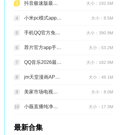
抖音极速版最新版本官方版2026v39.9.0安卓版
3
大小：192.5M
小米pc模式app安装包(小米pc模式beta版)v12.1.208.5平板版
4
大小：8.5M
手机QQ官方免费最新版v9.3.30 官方正版
5
大小：390.9M
荐片官方app手机最新版v4.2.5安卓版
6
大小：53.2M
QQ音乐2026最新版app20.6.5.8 官方安卓版
7
大小：182.9M
jm天堂漫画APP安装包v2.0.30安卓最新版
8
大小：49.1M
美家市场电视版安装包v3.3.1安卓TV版
9
大小：8.0M
小薇直播纯净版tv版安装包v2.7.0.6足道纯净版
10
大小：17.3M
最新合集