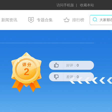
访问手机版
收藏本站
新闻资讯
专题合集
排行榜
好评：
0
2
差评：
0