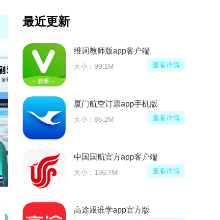
最近更新
师版app客户端
指间剧州app手机版
查看详情
.1M
大小：45.2M
空订票app手机版
MiniMax官方正版
查看详情
.2M
大小：39.6M
航官方app客户端
Olympus Imag
查看详情
6.7M
大小：37.9M
谁学app官方版
呵呵手游盒子官方最新