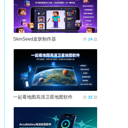
SkinSeed皮肤制作器
共
14
款
一起看地图高清卫星地图软件
共
32
款