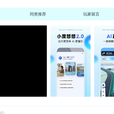
同类推荐
玩家留言
维词教
大小：99
厦门航
大小：85
中国国
大小：18
高途跟
省心