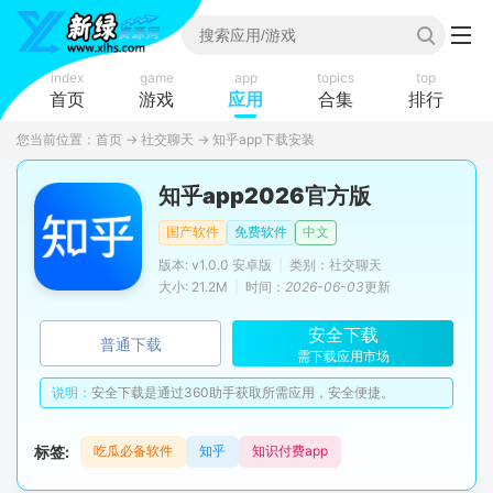
index
game
app
topics
top
首页
游戏
应用
合集
排行
您当前位置：
首页
→
社交聊天
→
知乎app下载安装
知乎app2026官方版
国产软件
免费软件
中文
版本: v1.0.0 安卓版
|
类别：社交聊天
大小: 21.2M
|
时间：
2026-06-03
更新
安全下载
普通下载
需下载应用市场
说明：
安全下载是通过360助手获取所需应用，安全便捷。
标签:
吃瓜必备软件
知乎
知识付费app