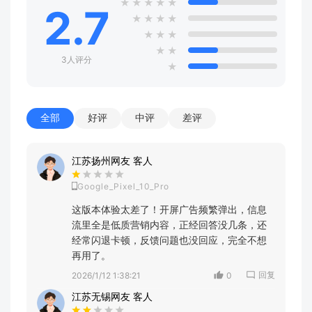
★
★
★
★
★
2.7
★
★
★
★
★
★
★
★
★
3人评分
★
全部
好评
中评
差评
江苏扬州网友 客人
Google_Pixel_10_Pro
这版本体验太差了！开屏广告频繁弹出，信息
流里全是低质营销内容，正经回答没几条，还
经常闪退卡顿，反馈问题也没回应，完全不想
再用了。
回复
2026/1/12 1:38:21
0
江苏无锡网友 客人