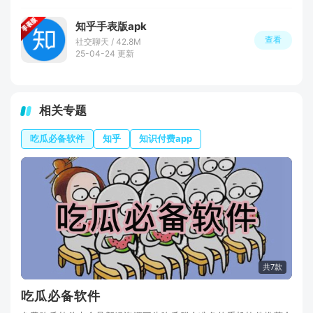
知乎手表版apk
查看
社交聊天 / 42.8M
25-04-24 更新
相关专题
吃瓜必备软件
知乎
知识付费app
共7款
吃瓜必备软件