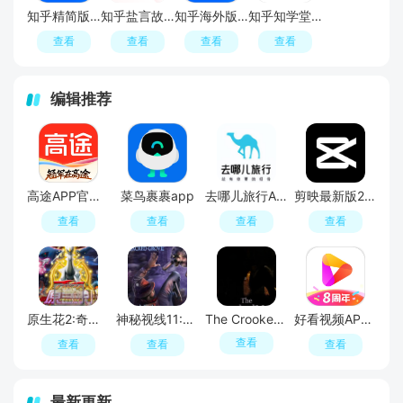
知乎精简版app小米定制版
知乎盐言故事app官方最新版
知乎海外版app(海外版知乎)
知乎知学堂(知乎成人职业教育app)
查看
查看
查看
查看
编辑推荐
高途APP官方正版
菜鸟裹裹app
去哪儿旅行APP官方免费版
剪映最新版2026手机版
查看
查看
查看
查看
原生花2:奇幻旅程
神秘视线11:惊悚秘林
The Crooked Man
好看视频APP官方最新版
查看
查看
查看
查看
最新更新