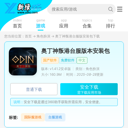
index
game
app
topics
top
首页
游戏
应用
合集
排行
您当前位置：
首页
→
角色扮演
→
奥丁神叛港台服版安装包下载
奥丁神叛港台服版本安装包
国产软件
免费软件
中文
版本: v1.41.2安卓版
|
类别：角色扮演
大小: 160.9M
|
时间：
2025-08-28
更新
安全下载
普通下载
需下载应用市场
说明：
安全下载是通过360助手获取所需应用，安全便捷。
标签:
国际服游戏
台服游戏