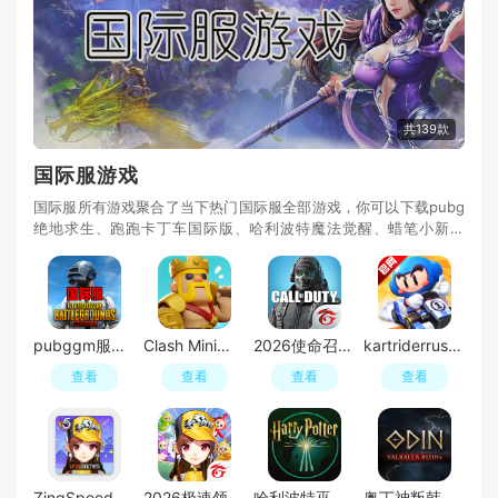
共139款
国际服游戏
国际服所有游戏聚合了当下热门国际服全部游戏，你可以下载pubg
绝地求生、跑跑卡丁车国际版、哈利波特魔法觉醒、蜡笔小新跑
酷、哈利波特巫师联盟、奥丁神叛等游戏，这些游戏都是谷歌商店
排行榜上经常出现的，下载量以及人气都是十分高，玩法也很多样
化，下载安装吧！
pubggm服国际服安装包(pubg国际服GM服谷歌版)
Clash Mini内测版安装包(皇室奇兵测试版本)
2026使命召唤台湾服版本更新版(call of duty)
kartriderrush韩服版安装包
查看
查看
查看
查看
ZingSpeed Mobile(qq飞车越南版安装包最新版)
2026极速领域新版香港版
哈利波特巫师联盟谷歌版apk
奥丁神叛韩服版本apk(奥丁英灵殿崛起韩服版手机版)