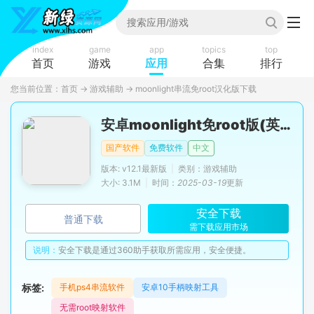
index
game
app
topics
top
首页
游戏
应用
合集
排行
您当前位置：
首页
→
游戏辅助
→
moonlight串流免root汉化版下载
安卓moonlight免root版(英伟达串流软件app)
国产软件
免费软件
中文
版本: v12.1最新版
|
类别：游戏辅助
大小: 3.1M
|
时间：
2025-03-19
更新
安全下载
普通下载
需下载应用市场
说明：
安全下载是通过360助手获取所需应用，安全便捷。
标签:
手机ps4串流软件
安卓10手柄映射工具
无需root映射软件