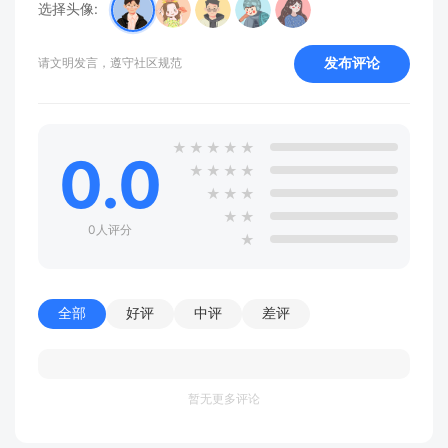
选择头像:
发布评论
请文明发言，遵守社区规范
★
★
★
★
★
0.0
★
★
★
★
★
★
★
★
★
0人评分
★
全部
好评
中评
差评
暂无更多评论