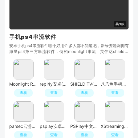
共9款
手机ps4串流软件
安卓手机ps4串流软件哪个好用许多人都不知道吧，新绿资源网拥有
海量ps4第三方串流软件，例如moonlight串流、英伟达shield串
流、steam串流、游戏串、手柄连接、按键映射等相关工具资源，
种类多，体积小巧，免费下载使用吧！
Moonlight Root(n卡手机串流软件安卓版)
repl4y安卓(repl4y串流)
SHIELD TV(shield串流安卓电视版apk)
八爪鱼手柄映射(八爪鱼手柄助手免广告版)
查看
查看
查看
查看
parsec云游戏手机客户端远程串流版
psplay安卓无限制版
PSPlay中文破解版最新版
XStreaming串流软件手机客户端
查看
查看
查看
查看