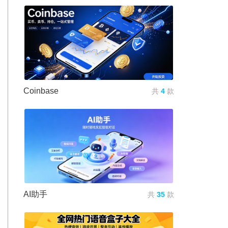
Coinbase
共
4
款
AI助手
共
35
款