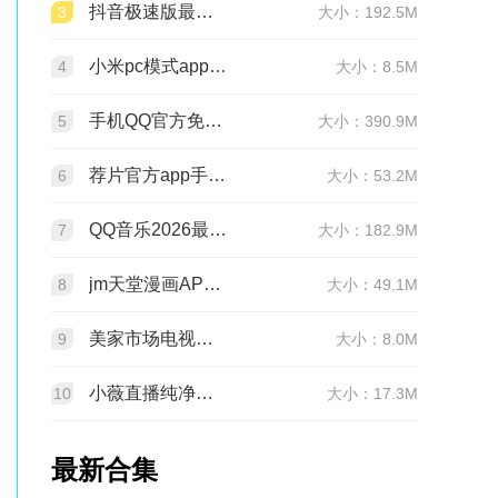
抖音极速版最新版本官方版2026v39.7.0安卓版
3
大小：192.5M
小米pc模式app安装包(小米pc模式beta版)v12.1.208.5平板版
4
大小：8.5M
手机QQ官方免费最新版v9.3.25 官方正版
5
大小：390.9M
荐片官方app手机最新版v4.2.5安卓版
6
大小：53.2M
QQ音乐2026最新版app20.6.5.8 官方安卓版
7
大小：182.9M
jm天堂漫画APP安装包v2.0.29安卓最新版
8
大小：49.1M
美家市场电视版安装包v3.3.1安卓TV版
9
大小：8.0M
小薇直播纯净版tv版安装包v2.7.0.6足道纯净版
10
大小：17.3M
最新合集