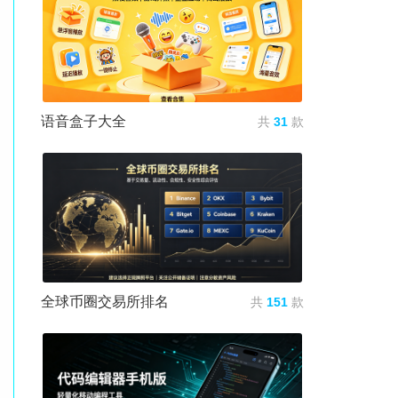
语音盒子大全
共
31
款
全球币圈交易所排名
共
151
款