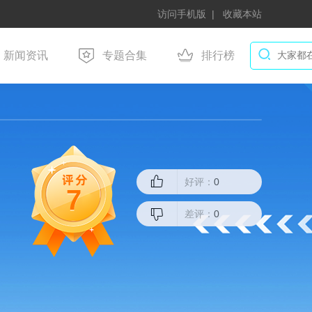
访问手机版
收藏本站
新闻资讯
专题合集
排行榜
好评：
0
7
差评：
0