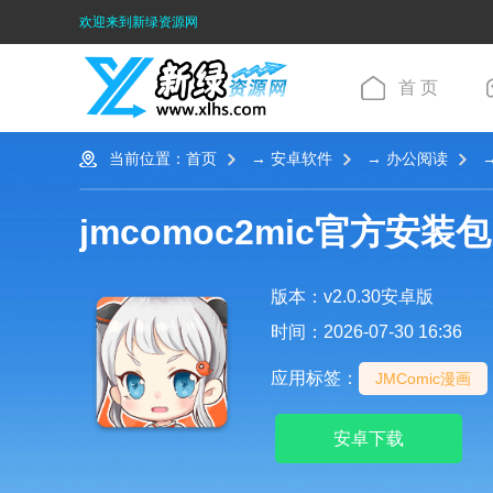
欢迎来到新绿资源网
首 页
当前位置：
首页
→
安卓软件
→
办公阅读
→
jmcomoc2mic官方安装包
版本：v2.0.30安卓版
时间：
2026-07-30 16:36
应用标签：
JMComic漫画
安卓下载