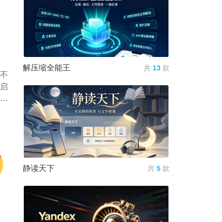
解压缩全能王
共
13
款
，不
开启
，
静读天下
共
5
款
安卓版