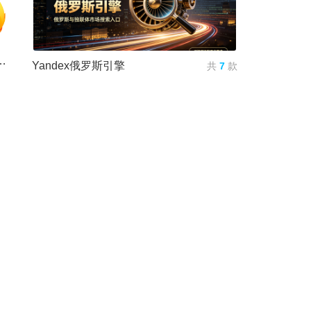
irefox电视浏览器)v4.8安卓TV版
Yandex俄罗斯引擎
共
7
款