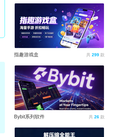
指趣游戏盒
共
299
款
Bybit系列软件
共
26
款