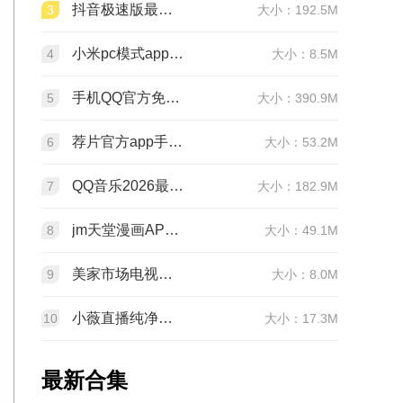
抖音极速版最新版本官方版2026v39.7.0安卓版
3
大小：192.5M
小米pc模式app安装包(小米pc模式beta版)v12.1.208.5平板版
4
大小：8.5M
手机QQ官方免费最新版v9.3.25 官方正版
5
大小：390.9M
荐片官方app手机最新版v4.2.5安卓版
6
大小：53.2M
QQ音乐2026最新版app20.6.5.8 官方安卓版
7
大小：182.9M
jm天堂漫画APP安装包v2.0.29安卓最新版
8
大小：49.1M
美家市场电视版安装包v3.3.1安卓TV版
9
大小：8.0M
小薇直播纯净版tv版安装包v2.7.0.6足道纯净版
10
大小：17.3M
最新合集