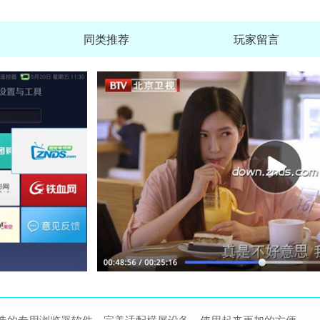
同类推荐
玩家留言
影图APP官方最新版本
查
大小：15.3M
神探清理app安卓版
查
大小：26.8M
门课APP官方最新版
查
大小：52.0M
大麦仓储app官方版