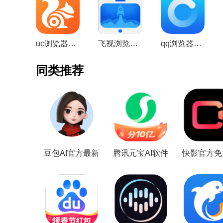
uc浏览器投屏版本安卓版V13.8.1.1162精简版
飞视浏览器电视定制版本apkv4.41横屏版
qq浏览器海信电视定制版v4.0.194TV提取版
同类推荐
豆包AI官方最新
腾讯元宝AI软件
快影官方免
版
新版