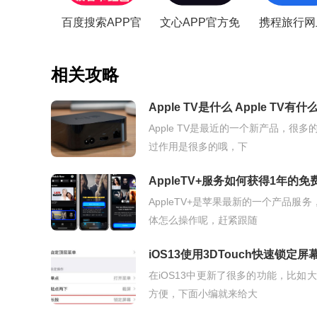
百度搜索APP官
文心APP官方免
携程旅行网
方正版
费手机版
票APP最
相关攻略
Apple TV是什么 Apple TV有什
Apple TV是最近的一个新产品，
过作用是很多的哦，下
AppleTV+服务如何获得1年的免
AppleTV+是苹果最新的一个产品
体怎么操作呢，赶紧跟随
iOS13使用3DTouch快速锁定屏
在iOS13中更新了很多的功能，比如
方便，下面小编就来给大