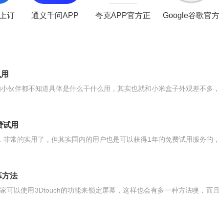
上订
通义千问APP
夸克APP官方正
Google谷歌官
新版本
版最新版本
app
么用
很多的小伙伴都不知道具体是什么干什么用，其实也就和小米盒子外观差不多
费试用
服务，非常的实用了，但其实国内的用户也是可以获得1年的免费试用服务的
幕方法
大家可以使用3Dtouch的功能来锁定屏幕，这样也会有多一种方法噢，而