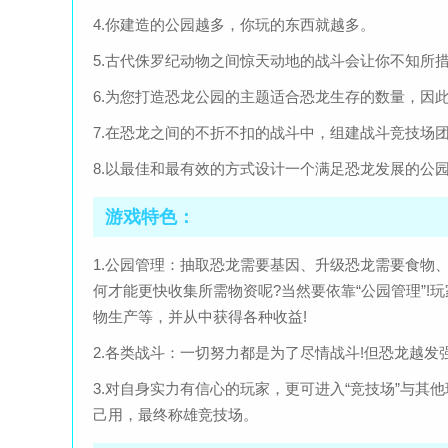
4.你建造的公园越多，你玩的东西就越多。
5.古代侏罗纪动物之间惊天动地的战斗会让你不知所
6.为您打造恐龙公园的主题适合恐龙生存的数量，因
7.在恐龙之间的不折不扣的战斗中，组建战斗竞技场
8.以最佳和最有效的方式设计一个满足恐龙发展的公
游戏特色：
1.公园管理：抽取恐龙需要基因、升级恐龙需要食物
何才能更快收集所需物资呢?当然要依靠“公园管理”
物生产等，并从中获得各种收益!
2.各类战斗：一切努力都是为了尽情战斗!但恐龙越
3.对自身实力有信心的玩家，更可进入“竞技场”与
己用，最终称雄竞技场。