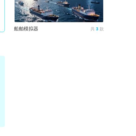
船舶模拟器
共
3
款