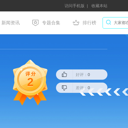
访问手机版
收藏本站
新闻资讯
专题合集
排行榜
好评：
0
2
差评：
0