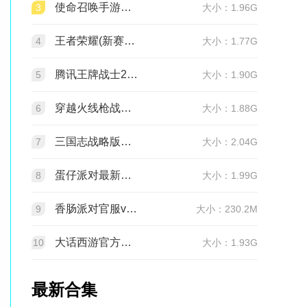
使命召唤手游官方版2026最新版v1.9.55 安卓版
3
大小：1.96G
王者荣耀(新赛季更新)v11.4.1.1 官方版
4
大小：1.77G
腾讯王牌战士2026官方正版手机版v1.65.0.1040安卓版
5
大小：1.90G
穿越火线枪战王者最新版1.0.540.840 官服
6
大小：1.88G
三国志战略版官服v2081.1730 最新版本
7
大小：2.04G
蛋仔派对最新版v1.0.282 网易官方版
8
大小：1.99G
香肠派对官服v24.14 正式服
9
大小：230.2M
大话西游官方正版v2.1.436 安卓最新版
10
大小：1.93G
最新合集