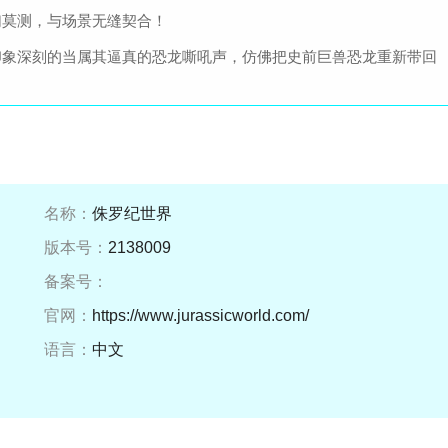
幻莫测，与场景无缝契合！
印象深刻的当属其逼真的恐龙嘶吼声，仿佛把史前巨兽恐龙重新带回
名称：
侏罗纪世界
版本号：
2138009
备案号：
官网：
https://www.jurassicworld.com/
语言：
中文