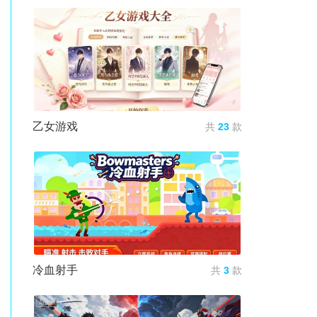
乙女游戏
共
23
款
冷血射手
共
3
款