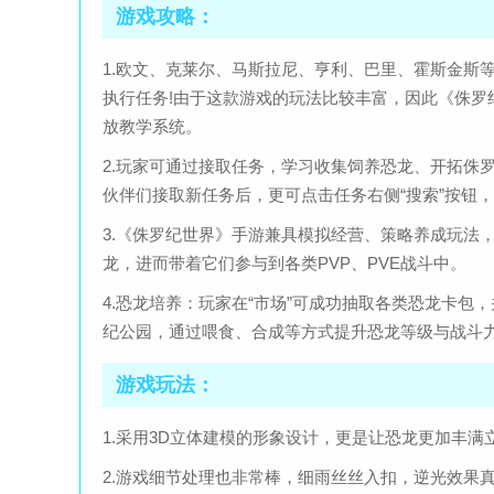
游戏攻略：
1.欧文、克莱尔、马斯拉尼、亨利、巴里、霍斯金斯
执行任务!由于这款游戏的玩法比较丰富，因此《侏
放教学系统。
2.玩家可通过接取任务，学习收集饲养恐龙、开拓侏
伙伴们接取新任务后，更可点击任务右侧“搜索”按钮
3.《侏罗纪世界》手游兼具模拟经营、策略养成玩法
龙，进而带着它们参与到各类PVP、PVE战斗中。
4.恐龙培养：玩家在“市场”可成功抽取各类恐龙卡包
纪公园，通过喂食、合成等方式提升恐龙等级与战斗
游戏玩法：
1.采用3D立体建模的形象设计，更是让恐龙更加丰满
2.游戏细节处理也非常棒，细雨丝丝入扣，逆光效果