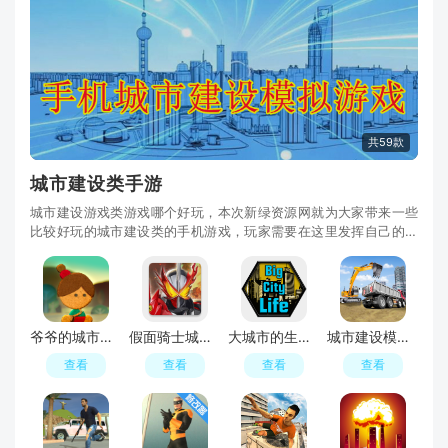
共59款
城市建设类手游
城市建设游戏类游戏哪个好玩，本次新绿资源网就为大家带来一些
比较好玩的城市建设类的手机游戏，玩家需要在这里发挥自己的想
象力，自由的建设这个城市，你需要规划好城市的疏通与发展，建
设不同的建筑，来满足城市内居民的需求，提高他们的幸福度。
爷爷的城市安卓版最新版2025下载(lumino city)
假面骑士城市大战日服版安装包
大城市的生活：模拟器汉化安卓版
城市建设模拟器2025(city construction simulator: forklift truck game)
查看
查看
查看
查看