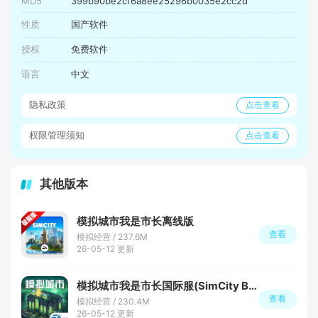
MD5
399b90be2cf6a8ee25296b0035e2cc2d
性质
国产软件
授权
免费软件
语言
中文
隐私政策
点击查看
权限管理须知
点击查看
其他版本
模拟城市我是市长离线版
查看
模拟经营 / 237.6M
26-05-12 更新
模拟城市我是市长国际服(SimCity BuildIt)
查看
模拟经营 / 230.4M
26-05-12 更新