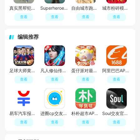
真实黑帮犯罪2安卓版中文
Superheroes City(超级英雄城市无限金币安卓版)
自由城市跑酷安卓版无广告版
城市粉碎模拟器无敌破解版
查看
查看
查看
查看
编辑推荐
足球大师黄金一代手游
凡人修仙传人界篇手游2026最新版
蛋仔派对最新版
阿里巴巴APP2026官方版
查看
查看
查看
查看
易车汽车报价APP官方正版
进圈cp交友软件手机版
朴朴超市APP最新版本
Soul交友官方APP最新版
查看
查看
查看
查看