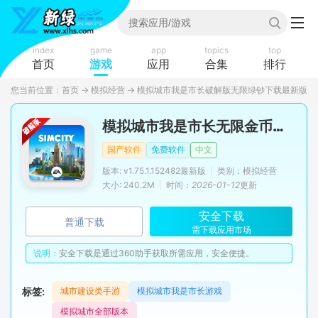
index
game
app
topics
top
首页
游戏
应用
合集
排行
您当前位置：
首页
→
模拟经营
→
模拟城市我是市长破解版无限绿钞下载最新版
模拟城市我是市长无限金币无限绿钞破解版
国产软件
免费软件
中文
版本: v1.75.1.152482最新版
|
类别：模拟经营
大小: 240.2M
|
时间：
2026-01-12
更新
安全下载
普通下载
需下载应用市场
说明：
安全下载是通过360助手获取所需应用，安全便捷。
标签:
城市建设类手游
模拟城市我是市长游戏
模拟城市全部版本