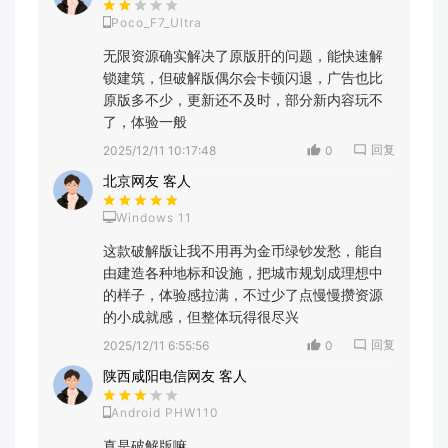
Poco_F7_Ultra
无限资源确实解决了原版肝的问题，能快速解
锁建筑，但破解版偶尔会卡顿闪退，广告也比
原版多不少，更新还不及时，部分新内容玩不
了，体验一般
回复
2025/12/11 10:17:48
0
北京网友 客人
Windows 11
这款破解版让我不用再为金币绿钞发愁，能自
由建造各种地标和设施，把城市规划成理想中
的样子，体验感拉满，不过少了点慢慢攒资源
的小成就感，但整体玩得很尽兴
回复
2025/12/11 6:55:56
0
陕西咸阳电信网友 客人
Android PHW110
真是破解版嘛