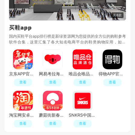
共8款
买鞋app
国内买鞋平台app排行榜是新绿资源网为您提供的全方位的购鞋参考
软件合集，这里汇集了各大知名电商平台的鞋类购物应用，如淘
宝、京东、拼多多等，这些app提供了丰富的品牌选
京东APP官方正版
网易考拉海购官方客户端app
唯品会唯品仓app手机端
得物APP官方正版
查看
查看
查看
查看
淘宝网安卓手机客户端
蘑菇街新春优惠版
SNKRS中国app官方最新版
查看
查看
查看