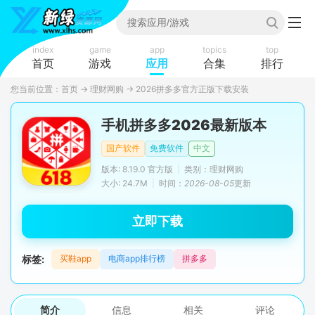
index
game
app
topics
top
首页
游戏
应用
合集
排行
您当前位置：
首页
→
理财网购
→
2026拼多多官方正版下载安装
手机拼多多2026最新版本
国产软件
免费软件
中文
版本: 8.19.0 官方版
|
类别：理财网购
大小: 24.7M
|
时间：
2026-08-05
更新
立即下载
标签:
买鞋app
电商app排行榜
拼多多
简介
信息
相关
评论