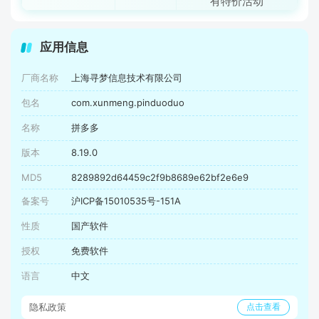
有特价活动
应用信息
厂商名称
上海寻梦信息技术有限公司
包名
com.xunmeng.pinduoduo
名称
拼多多
版本
8.19.0
MD5
8289892d64459c2f9b8689e62bf2e6e9
备案号
沪ICP备15010535号-151A
性质
国产软件
授权
免费软件
语言
中文
隐私政策
点击查看