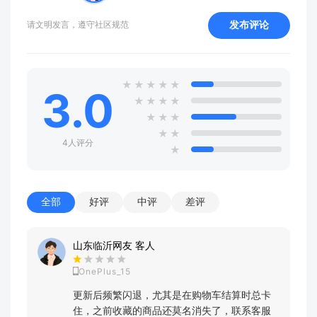
发布评论
请文明发言，遵守社区规范
★
★
★
★
★
3.0
★
★
★
★
★
★
★
★
★
4人评分
★
全部
好评
中评
差评
山东临沂网友 客人
OnePlus_15
更新后频繁闪退，尤其是在购物车结算时总卡
住，之前收藏的商品还莫名消失了，联系客服