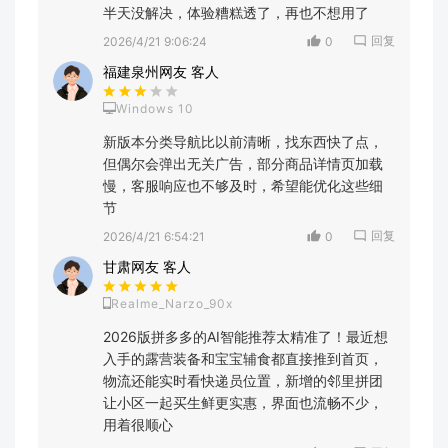
半天没解决，体验糟糕透了，再也不想用了
回复
2026/4/21 9:06:24
0
福建泉州网友 客人
Windows 10
新版本分类导航比以前清晰，找东西快了点，
但偶尔会弹出无关广告，部分商品详情页加载
慢，客服响应也不够及时，希望能优化这些细
节
回复
2026/4/21 6:54:21
0
甘肃网友 客人
Realme_Narzo_90x
2026版拼多多的AI智能推荐太精准了！最近想
入手的露营装备和宝宝辅食都直接推到首页，
物流还能实时看快递员位置，新增的邻里拼团
让小区一起买生鲜更实惠，界面也流畅不少，
用着很顺心