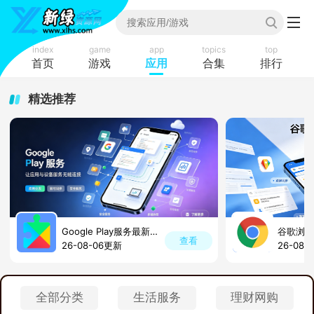
index
game
app
topics
top
首页
游戏
应用
合集
排行
精选推荐
Google Play服务最新版本
谷歌浏览
查看
26-08-06更新
26-08-
全部分类
生活服务
理财网购