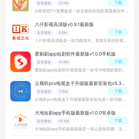
下载
影音播放
23.1M
白虾影院TV免费版是一款全新的在线影视观看软件，提供最新最热门的电影、电视剧、综艺节目等内容，用户可以随时随地观看高清影片，软件提供强大的影片资源库，更新速度快，界面简洁易用，为用户提供极致的观影体验。
八仟影视高清版v0.9.1最新版
下载
影音播放
8.6M
八仟影视高清版是一款功能强大、资源丰富的影视播放软件，它提供了海量的电影、电视剧和综艺节目，用户可以随时随地观看自己喜欢的内容，并根据个人偏好发现更多感兴趣的作品，八仟影视的界面友好，更新及时，有需要
爱刷剧app短剧软件最新版v1.0.0手机版
下载
影音播放
41.9M
爱刷剧app短剧软件最新版是一款专为电视剧爱好者打造的视频播放平台，该软件提供了丰富的电视剧资源，包括国内外热门电视剧、电影、综艺节目等，让用户可以随时随地观看自己喜欢的内容。
云视听pro电视盒子升级版最新安装包v5.3免费版
下载
影音播放
17.8M
云视听pro电视盒子升级版最新安装包是一款功能强大的电视盒子影视软件，为用户提供丰富多样的影视内容和便捷的观看方式，无论您喜欢电影、电视剧、综艺还是其他视频节目，我们都能满足您对高品质影音娱乐的需求。
大地短剧app手机版最新版v1.0.0安卓版
下载
影音播放
20.6M
大地短剧app手机版最新版是一款让原创音频、文字、图像结合在一起的APP，能为用户提供丰富多彩的短剧体验，让您在短暂而有意义的时间里享受更多的精神盛宴，欢迎下载体验吧！