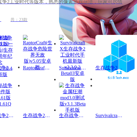
战争2工业时代等版本，熟悉的像素游戏玩法，玩家可尽情
共：23款
生存战争2.2科技版一周年版(生存战争周年纪念版)v2.2.10.4更新版
RaptorCraft(生存战争危险世界无敌版)v5.05安卓版
Survivalcraft X生存战争2工业时代手机最新版v2.3.0.2 Beta03安卓版
生存战争2.2科技版最新版v2.2.10.4完整汉化版
生存战争2.3插件版API1.61版vAPI1.61Q
生存战争2.2扩展版4.0修改版v2.2老版本
生存战争金属狂潮mod3.0测试版v3.1.3Beta 手机版
Survivalcraft 2生存战争2手机官方正版v2.4.10.8最新版