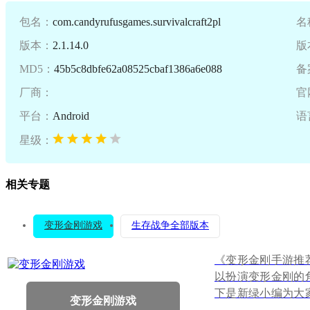
包名：
com.candyrufusgames.survivalcraft2pl
名
版本：
2.1.14.0
版
MD5：
45b5c8dbfe62a08525cbaf1386a6e088
备
厂商：
官
平台：
Android
语
星级：
相关专题
变形金刚游戏
生存战争全部版本
《变形金刚手游推
以扮演变形金刚的
下是新绿小编为大
变形金刚游戏
救