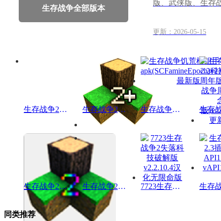
版、武侠版、生存
生存战争全部版本
更新：2026-05-15
生存战争2.4插件版汉化修改版vAPI1.80
生存战争2.2插件版安装包(生存战争api版本)vAPI1.4更新版
生存战争饥荒模组手机版apk(SCFamineEpoch)v2.0.2.0最新版
生存战争2野人岛最终版双人版2026破解版v6.6.6mod整合包版
生存战争2武侠版本破解版v3.0mod模组版
7723生存战争2失落科技破解版v2.2.10.4汉化无限命版
同类推荐