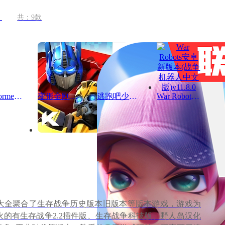
共：9款
Transformers变形金刚地球大战国际服版v20.2.0.866安卓最新版
变形金刚国际服正版安装包v9.2.0安卓最新版
逃跑吧少年变形金刚联动版本v8.37.0官方最新版
War Robots安卓新版本(战争机器人中文版)v11.8.0
大全聚合了生存战争历史版本旧版本等版本游戏，游戏为
火的有生存战争2.2插件版、生存战争科技版、野人岛汉化