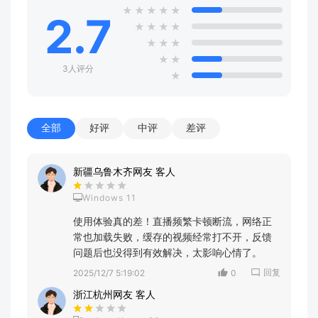
★
★
★
★
★
2.7
★
★
★
★
★
★
★
★
★
3人评分
★
全部
好评
中评
差评
新疆乌鲁木齐网友 客人
Windows 11
使用体验真的差！直播频繁卡顿断流，网络正
常也加载失败，缓存的视频经常打不开，反馈
问题后也没得到有效解决，太影响心情了。
回复
2025/12/7 5:19:02
0
浙江杭州网友 客人