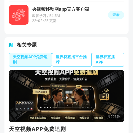
央视频移动网app官方客户端
查看
教育学习 / 54.5M
22-02-25 更新
相关专题
天空视频APP免费追
世界杯直播平台推
世界杯直播
剧
荐
APP
共293款
天空视频APP免费追剧