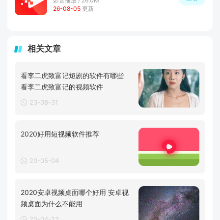
影音播放 / 26.0M
26-08-05
更新
相关文章
看李二虎致富记短剧的软件有哪些
看李二虎致富记的视频软件
23-08-31
2020好用短视频软件推荐
20-05-04
2020安卓视频桌面哪个好用 安卓视
频桌面为什么不能用
20-04-23