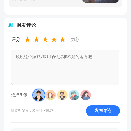
网友评论
★
★
★
★
★
评分
力荐
选择头像:
发布评论
请文明发言，遵守社区规范