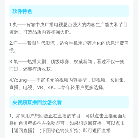
软件特色
1.央——背靠中央广播电视总台强大的内容生产能力和节目
资源，打造品质内容和强大IP。
2.洋——紧跟时代潮流，适合手机用户碎片化的信息消费习
惯。
3.氧——热播大剧、顶级球赛、权威新闻，看过不仅一笑
而过，还能有所收获。
4.Young——丰富多元的视频内容类型，短视频、长剧集、
直播、电视、VR、4K……给年轻用户更多选择。
央视频直播回放怎么看
1、如果用户想回放正在直播的节目，可以点击直播画面后
将红色进程条往左拖动即可，如果想返回直播，可以点击
【返回直播】（下图绿色箭头所指）即可返回直播