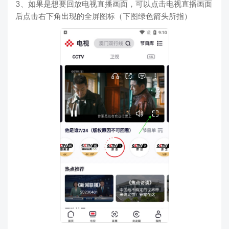
3、如果是想要回放电视直播画面，可以点击电视直播画面
后点击右下角出现的全屏图标（下图绿色箭头所指）