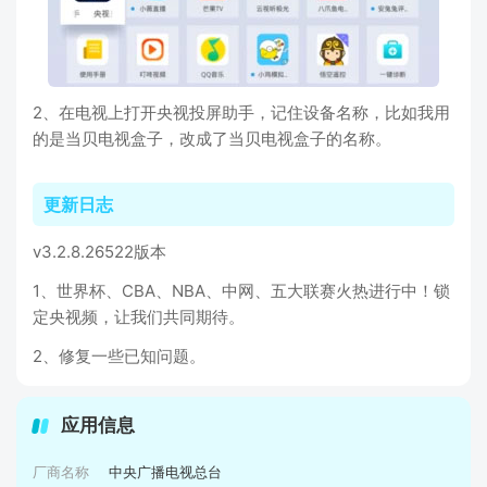
2、在电视上打开央视投屏助手，记住设备名称，比如我用
的是当贝电视盒子，改成了当贝电视盒子的名称。
更新日志
v3.2.8.26522版本
1、世界杯、CBA、NBA、中网、五大联赛火热进行中！锁
定央视频，让我们共同期待。
2、修复一些已知问题。
应用信息
厂商名称
中央广播电视总台