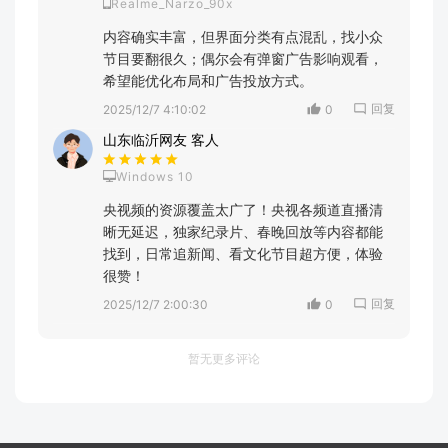
Realme_Narzo_90x
内容确实丰富，但界面分类有点混乱，找小众
节目要翻很久；偶尔会有弹窗广告影响观看，
希望能优化布局和广告投放方式。
回复
2025/12/7 4:10:02
0
山东临沂网友 客人
Windows 10
央视频的资源覆盖太广了！央视各频道直播清
晰无延迟，独家纪录片、春晚回放等内容都能
找到，日常追新闻、看文化节目超方便，体验
很赞！
回复
2025/12/7 2:00:30
0
暂无更多评论