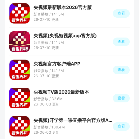
央视频最新版本2026官方版
查看
影音播放 / 141.5M
26-07-10 更新
央视频(央视短视频app官方版)
查看
影音播放 / 141.5M
26-07-10 更新
央视频官方客户端APP
查看
影音播放 / 141.5M
26-07-10 更新
央视频TV版2026最新版本
查看
影音播放 / 32.6M
26-06-03 更新
央视频(开学第一课直播平台官方版APP)
查看
影音播放 / 139.4M
26-06-03 更新