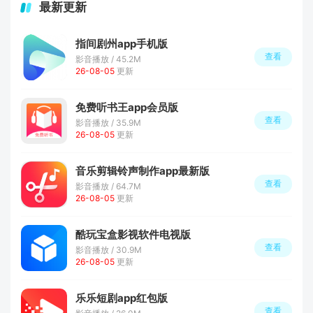
最新更新
指间剧州app手机版
查看
影音播放 / 45.2M
26-08-05
更新
免费听书王app会员版
查看
影音播放 / 35.9M
26-08-05
更新
音乐剪辑铃声制作app最新版
查看
影音播放 / 64.7M
26-08-05
更新
酷玩宝盒影视软件电视版
查看
影音播放 / 30.9M
26-08-05
更新
乐乐短剧app红包版
查看