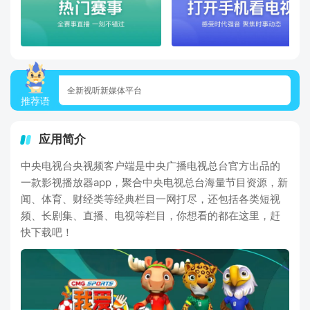
全新视听新媒体平台
推荐语
应用简介
中央电视台央视频客户端是中央广播电视总台官方出品的
一款影视播放器app，聚合中央电视总台海量节目资源，新
闻、体育、财经类等经典栏目一网打尽，还包括各类短视
频、长剧集、直播、电视等栏目，你想看的都在这里，赶
快下载吧！