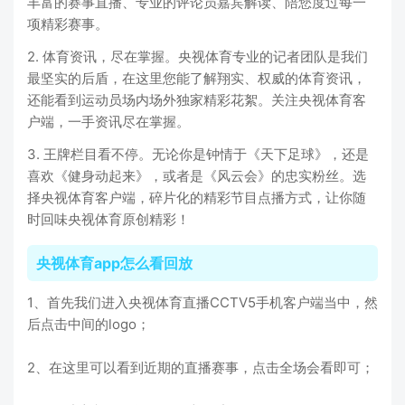
丰富的赛事直播、专业的评论员嘉宾解读、陪您度过每一
项精彩赛事。
2. 体育资讯，尽在掌握。央视体育专业的记者团队是我们
最坚实的后盾，在这里您能了解翔实、权威的体育资讯，
还能看到运动员场内场外独家精彩花絮。关注央视体育客
户端，一手资讯尽在掌握。
3. 王牌栏目看不停。无论你是钟情于《天下足球》，还是
喜欢《健身动起来》，或者是《风云会》的忠实粉丝。选
择央视体育客户端，碎片化的精彩节目点播方式，让你随
时回味央视体育原创精彩！
央视体育app怎么看回放
1、首先我们进入央视体育直播CCTV5手机客户端当中，然
后点击中间的logo；
2、在这里可以看到近期的直播赛事，点击全场会看即可；