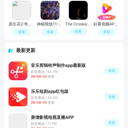
原生花2:奇幻旅程
神秘视线11:惊悚秘林
The Crooked Man
好看视频APP官方最新版
查看
查看
查看
查看
最新更新
音乐剪辑铃声制作app最新版
查看
影音播放 / 64.7M
26-08-05
更新
乐乐短剧app红包版
查看
影音播放 / 26.0M
26-08-05
更新
唐僧影视电视直播APP
查看
影音播放 / 17.7M