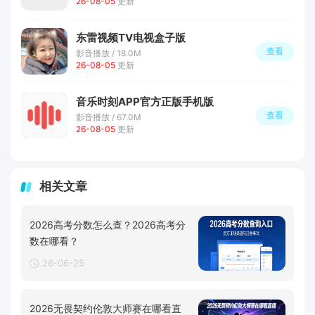
26-08-05
更新
东雷视频TV电视盒子版
查看
影音播放 / 18.0M
26-08-05
更新
音乐时刻APP官方正版手机版
查看
影音播放 / 67.0M
26-08-05
更新
相关文章
2026高考分数怎么查？2026高考分
数在哪看？
26-06-25
2026无畏契约伦敦大师赛在哪看直