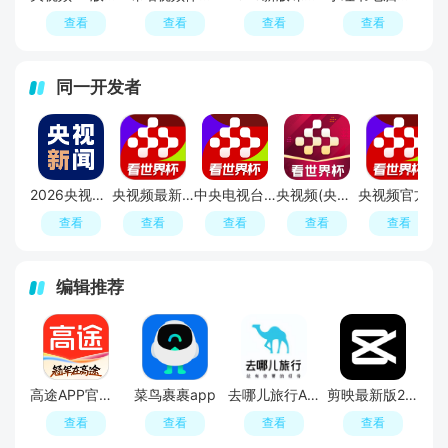
查看
查看
查看
查看
同一开发者
2026央视新闻频道直播APP官方版
央视频最新版本2026官方版
中央电视台央视频客户端
央视频(央视短视频app官方版)
央视频官方客户端APP
查看
查看
查看
查看
查看
编辑推荐
高途APP官方正版
菜鸟裹裹app
去哪儿旅行APP官方免费版
剪映最新版2026手机版
查看
查看
查看
查看