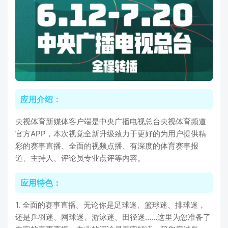
应用介绍：
央视体育新媒体客户端是中央广播电视总台央视体育频道
官方APP，本次视觉全新升级致力于更好的为用户提供精
彩的赛事直播、全面的视频点播、有深度的体育赛事报
道、主持人、评论员专业点评等内容。
应用特色：
1. 全面的赛事直播。无论你是足球迷、篮球迷、排球迷，
还是乒羽迷、网球迷、游泳迷、田径迷……这里为您准备了