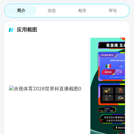
简介
信息
相关
评论
应用截图