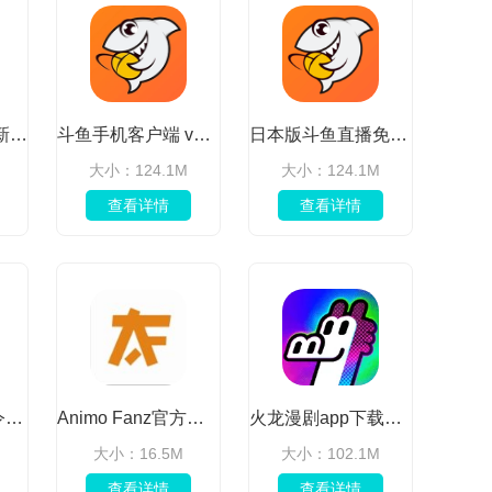
斗鱼直播2026最新版本APP v8.1.8.0官方升级版
斗鱼手机客户端 v8.1.8.0主播版
日本版斗鱼直播免谷歌安卓版 v8.1.8.0最新版
大小：124.1M
大小：124.1M
查看详情
查看详情
熊猫市场野草口令APP最新版 1.0 安卓版
Animo Fanz官方最新版 1.7.4 安卓版
火龙漫剧app下载官方版 1.00.95.10550 最新版
大小：16.5M
大小：102.1M
查看详情
查看详情