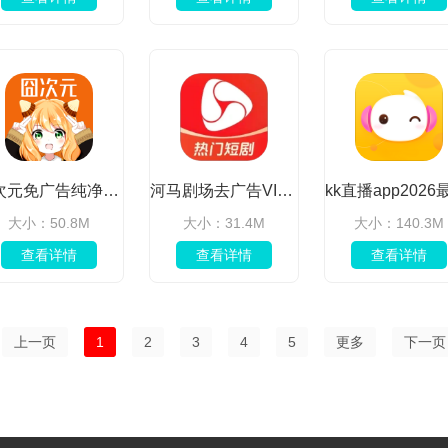
囧次元免广告纯净版最新版 v5.9.19
河马剧场去广告VIP解锁版 v21.0.70.1000最新版
大小：50.8M
大小：31.4M
大小：140.3M
查看详情
查看详情
查看详情
上一页
1
2
3
4
5
更多
下一页