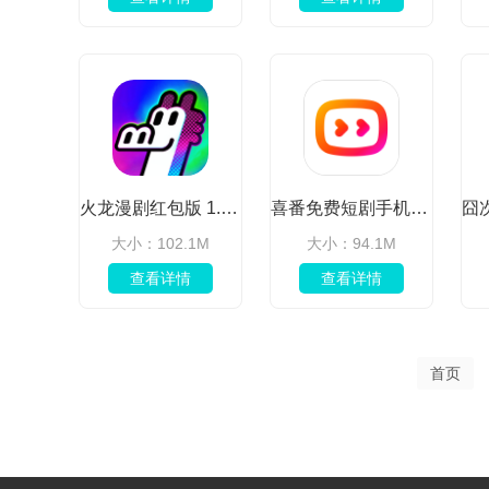
火龙漫剧红包版 1.00.95.10550 创作者专属
喜番免费短剧手机客户端 v3.7.1.2安卓版
大小：102.1M
大小：94.1M
查看详情
查看详情
首页