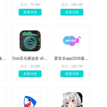
大小：73.3M
大小：162.1M
查看详情
查看详情
快映4K官方最新版本 v2.7.3安卓版
Dub音乐播放器 v6.6中文版
爱音乐app2026最新版 v13.5.2免费版
大小：16.0M
大小：105.7M
查看详情
查看详情