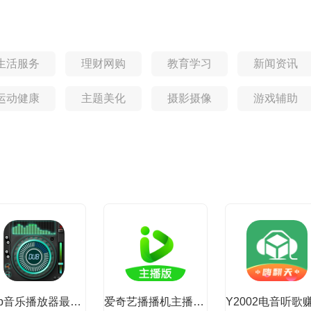
件大全
纯纯看番
拷贝漫画各种版本大全
高
N动漫共合国
野草助手电视直播软件
世界杯直播平
生活服务
理财网购
教育学习
新闻资讯
运动健康
主题美化
摄影摄像
游戏辅助
Dub音乐播放器最新纯净版 v6.6 免费版
爱奇艺播播机主播版手机版apk(爱奇艺直播机app) v10.7.0官方安卓版