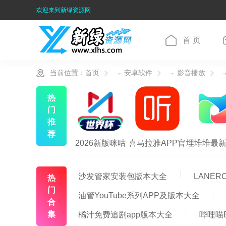
欢迎来到新绿资源网
首 页
当前位置：
首页
→
安卓软件
→
影音播放
→
热
门
推
荐
2026新版咪咕
喜马拉雅APP官
埋堆堆最
视频正版安装包
方免费安装包
安装
沙发管家安装包版本大全
LANE
热
门
油管YouTube系列APP及版本大全
合
集
橘汁免费追剧app版本大全
哔哩喵B