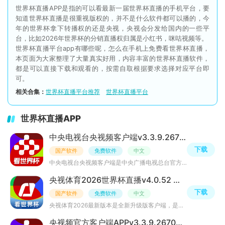
世界杯直播APP是指的可以看最新一届世界杯直播的手机平台，要
知道世界杯直播是很重视版权的，并不是什么软件都可以播的，今
年的世界杯拿下转播权的还是央视，央视会分发给国内的一些平
台，比如2026年世界杯的分销直播权归属是小红书，咪咕视频等。
世界杯直播平台app有哪些呢，怎么在手机上免费看世界杯直播，
本页面为大家整理了大量真实好用，内容丰富的世界杯直播软件，
都是可以直接下载和观看的，按需自取根据要求选择对应平台即
可。
相关合集：
世界杯直播平台推荐
世界杯直播平台
世界杯直播APP
中央电视台央视频客户端v3.3.9.26709 最新版
下载
国产软件
免费软件
中文
中央电视台央视频客户端是中央广播电视总台官方出品的一款影视播放器app，聚合中央电视总台海量节目资源，新
央视体育2026世界杯直播v4.0.52 安卓免费版
下载
国产软件
免费软件
中文
央视体育2026最新版本是全新升级版客户端，是央视官方打造体育视频直播平台，整合了国内外优质体育资源，提
央视频官方客户端APPv3.3.9.26709 安卓最新版