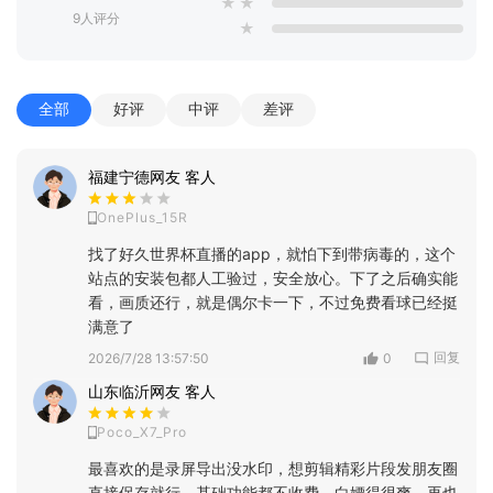
★
★
9人评分
★
全部
好评
中评
差评
福建宁德网友 客人
OnePlus_15R
找了好久世界杯直播的app，就怕下到带病毒的，这个
站点的安装包都人工验过，安全放心。下了之后确实能
看，画质还行，就是偶尔卡一下，不过免费看球已经挺
满意了
回复
2026/7/28 13:57:50
0
山东临沂网友 客人
Poco_X7_Pro
最喜欢的是录屏导出没水印，想剪辑精彩片段发朋友圈
直接保存就行，基础功能都不收费，白嫖得很爽，再也