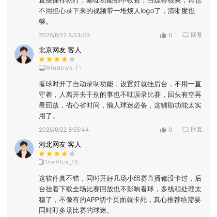
不用担心录下来的视频带一堆烦人logo了，清晰度也
够。
回复
2026/6/22 8:33:03
0
北京网友 客人
Windows 11
看球时开了自动录制功能，设置好就挂后台，不用一直
守着，人离开去干别的事也不耽误录比赛，回头有空再
看回放，省心省时间，懒人球迷必备，这辅助功能太实
用了。
回复
2026/6/22 8:55:44
0
河北网友 客人
OnePlus_15
这软件真不错，同时开好几场小组赛直播都没卡过，后
台挂着下载全场比赛回放也不影响看球，多线程处理太
稳了，不像有的APP切个页面就卡死，真心推荐给需要
同时盯多场比赛的球迷。