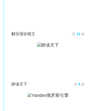
解压缩全能王
共
13
款
静读天下
共
5
款