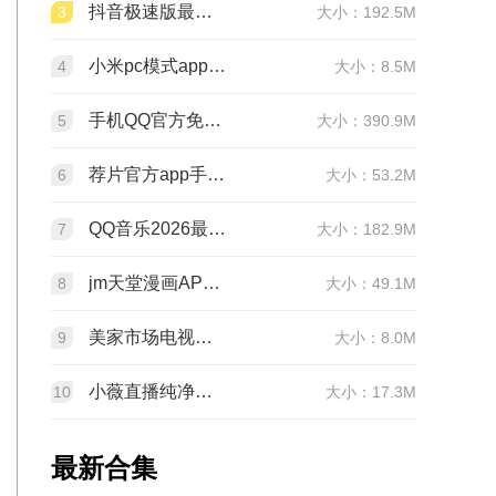
抖音极速版最新版本官方版2026v39.7.0安卓版
3
大小：192.5M
小米pc模式app安装包(小米pc模式beta版)v12.1.208.5平板版
4
大小：8.5M
手机QQ官方免费最新版v9.3.25 官方正版
5
大小：390.9M
荐片官方app手机最新版v4.2.5安卓版
6
大小：53.2M
QQ音乐2026最新版app20.6.5.8 官方安卓版
7
大小：182.9M
jm天堂漫画APP安装包v2.0.29安卓最新版
8
大小：49.1M
美家市场电视版安装包v3.3.1安卓TV版
9
大小：8.0M
小薇直播纯净版tv版安装包v2.7.0.6足道纯净版
10
大小：17.3M
最新合集