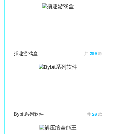
指趣游戏盒
共
299
款
Bybit系列软件
共
26
款