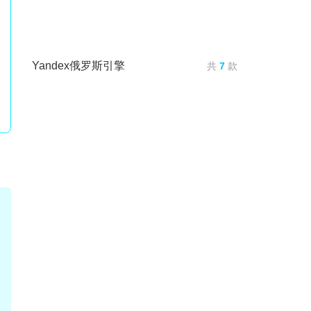
Yandex俄罗斯引擎
共
7
款