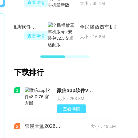
查看详情
大小：30.6M
芝麻粒tk版免费辅助软件(acenergy蚂蚁森林助手)
查看详情
大小：4.0M
下载排行
1
微信app软件v8.0.76 官方版
大小：253.8M
查看详情
禁漫天堂2026最新版安装包(JMComic3)v2.0.29安卓版
2
大小：49.1M