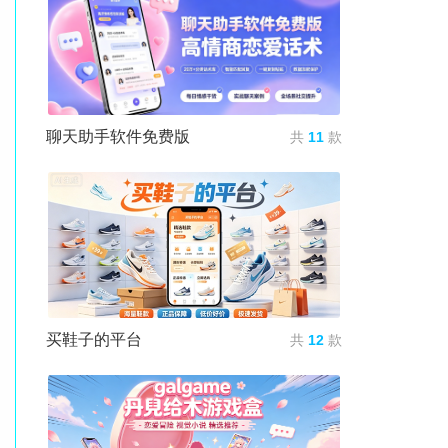
聊天助手软件免费版
共
11
款
买鞋子的平台
共
12
款