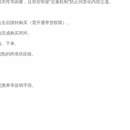
关性等因素，且存在明显“去重机制”防止同质化内容泛滥。
点击后跳转购买（需开通带货权限）。
内完成购买闭环。
购、下单。
成熟的跨境供应链。
优惠券等促销手段。