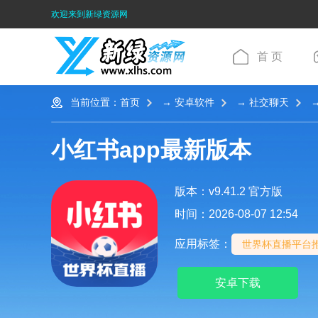
欢迎来到新绿资源网
首 页
当前位置：
首页
→
安卓软件
→
社交聊天
→
小红书app最新版本
版本：v9.41.2 官方版
时间：
2026-08-07 12:54
应用标签：
世界杯直播平台
安卓下载