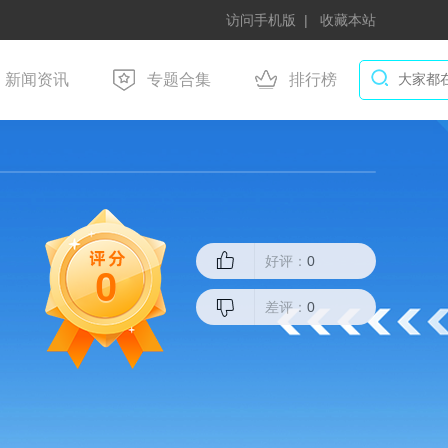
访问手机版
收藏本站
新闻资讯
专题合集
排行榜
好评：
0
0
差评：
0