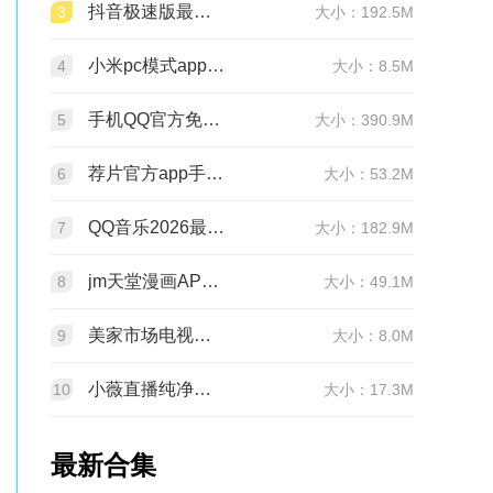
抖音极速版最新版本官方版2026v39.9.0安卓版
3
大小：192.5M
小米pc模式app安装包(小米pc模式beta版)v12.1.208.5平板版
4
大小：8.5M
手机QQ官方免费最新版v9.3.30 官方正版
5
大小：390.9M
荐片官方app手机最新版v4.2.5安卓版
6
大小：53.2M
QQ音乐2026最新版app20.6.5.8 官方安卓版
7
大小：182.9M
jm天堂漫画APP安装包v2.0.30安卓最新版
8
大小：49.1M
美家市场电视版安装包v3.3.1安卓TV版
9
大小：8.0M
小薇直播纯净版tv版安装包v2.7.0.6足道纯净版
10
大小：17.3M
最新合集