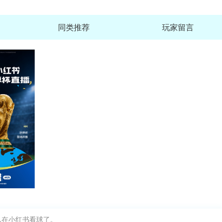
同类推荐
玩家留言
山东e高速官方版免费版
查
大小：160.7M
REDnote小红书海外版英文版apk
查
大小：159.6M
代练通ap
查
大小：227.7M
e高速2026新版客户端
以在小红书看球了。