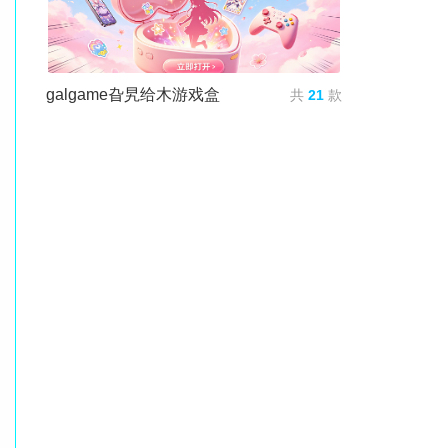
galgame旮旯给木游戏盒
共
21
款