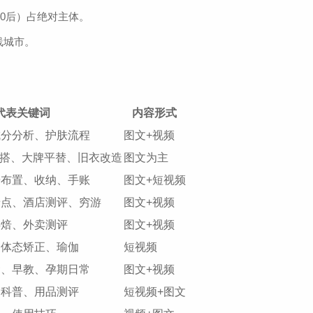
00后）占绝对主体。
线城市。
。
代表关键词
内容形式
成分分析、护肤流程
图文+视频
穿搭、大牌平替、旧衣改造
图文为主
居布置、收纳、手账
图文+短视频
景点、酒店测评、穷游
图文+视频
烘焙、外卖测评
图文+视频
、体态矫正、瑜伽
短视频
食、早教、孕期日常
图文+视频
疗科普、用品测评
短视频+图文