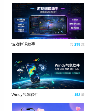
游戏翻译助手
共
298
款
Windy气象软件
共
152
款