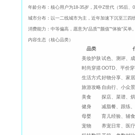
年龄分布：核心用户为18-35岁，其中Z世代（95后、
城市分布：以一二线城市为主，近年加速下沉至三四
消费能力：中等偏高，愿意为“品质”“颜值”“体验”买单
内容生态（核心品类）
品类
美妆护肤
试色、测评、
时尚穿搭
OOTD、平价
生活方式
好物分享、家
旅游攻略
自由行、小众
美食
探店、菜谱、
健身
减脂餐、跟练
母婴
育儿经验、辅
宠物
养宠日常、医