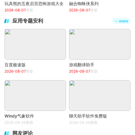
玩具熊的五夜后宫恐怖游戏大全
融合蜘蛛侠系列
2026-08-07
更新
2026-08-07
更新
应用专题安利
··· more
百度极速版
游戏翻译助手
2026-08-07
更新
2026-08-07
更新
Windy气象软件
聊天助手软件免费版
2026-08-06更新
2026-08-06更新
网友评论