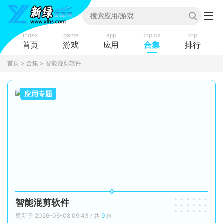
index
game
app
topics
top
首页
游戏
应用
合集
排行
首页
>
合集
> 智能混剪软件
应用专题
智能混剪软件
更新于 2026-06-08 09:43 / 共
9
款