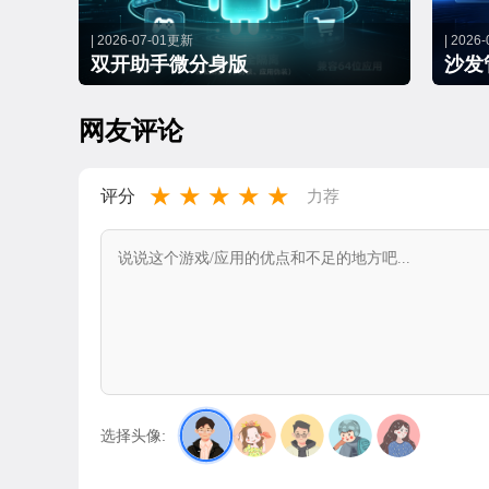
| 2026-07-01更新
| 2026
双开助手微分身版
沙发
网友评论
★
★
★
★
★
评分
力荐
选择头像: