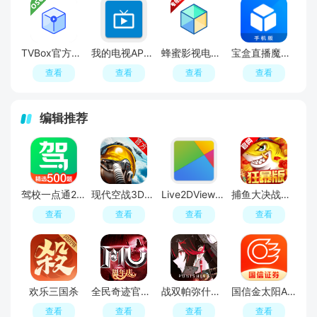
TVBox官方原版客户端
我的电视APP内置直播源安装包
蜂蜜影视电视版tv版
宝盒直播魔改版apk最新版本
查看
查看
查看
查看
编辑推荐
驾校一点通2026官方正版免费版
现代空战3D手游官方正版
Live2DViewerEX最新版
捕鱼大决战中顺游戏官方
查看
查看
查看
查看
欢乐三国杀
全民奇迹官方手游
战双帕弥什手游
国信金太阳APP官方手机版
查看
查看
查看
查看