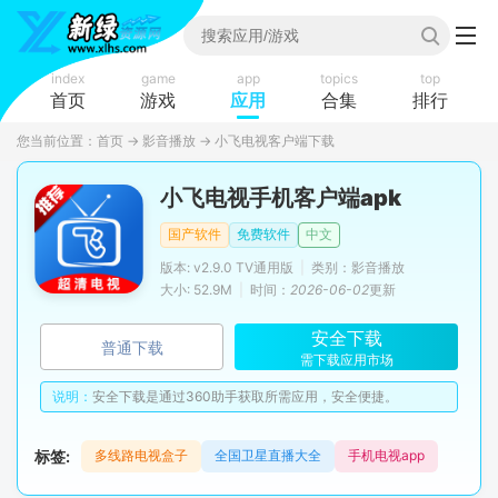
index
game
app
topics
top
首页
游戏
应用
合集
排行
您当前位置：
首页
→
影音播放
→
小飞电视客户端下载
小飞电视手机客户端apk
国产软件
免费软件
中文
版本: v2.9.0 TV通用版
|
类别：影音播放
大小: 52.9M
|
时间：
2026-06-02
更新
安全下载
普通下载
需下载应用市场
说明：
安全下载是通过360助手获取所需应用，安全便捷。
标签:
多线路电视盒子
全国卫星直播大全
手机电视app