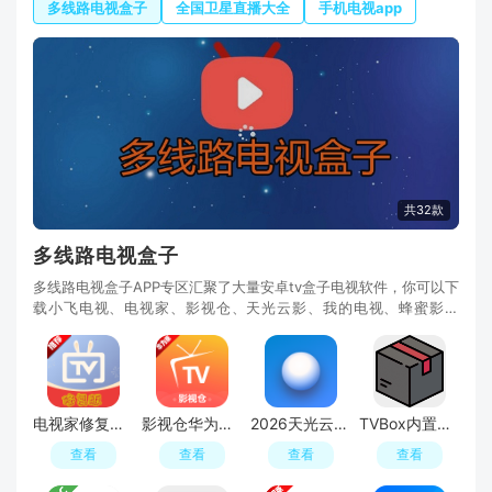
多线路电视盒子
全国卫星直播大全
手机电视app
共32款
多线路电视盒子
多线路电视盒子APP专区汇聚了大量安卓tv盒子电视软件，你可以下
载小飞电视、电视家、影视仓、天光云影、我的电视、蜂蜜影视
FongMi、宝盒直播等应用，搭配大神分享的多仓影视
电视家修复版tv修改版
影视仓华为安装包版
2026天光云影电视投屏版
TVBox内置版电视盒子
查看
查看
查看
查看