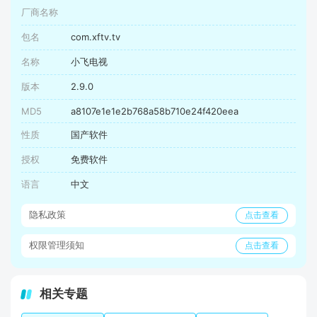
厂商名称
包名
com.xftv.tv
名称
小飞电视
版本
2.9.0
MD5
a8107e1e1e2b768a58b710e24f420eea
性质
国产软件
授权
免费软件
语言
中文
隐私政策
点击查看
权限管理须知
点击查看
相关专题