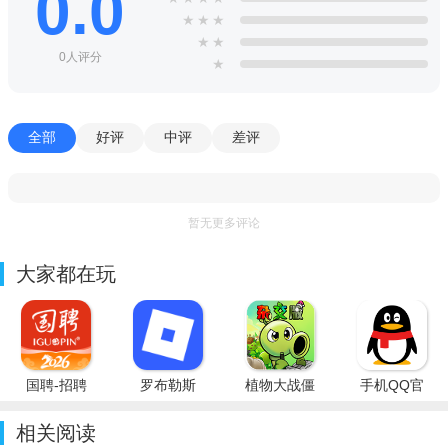
0.0
★
★
★
★
★
0人评分
★
全部
好评
中评
差评
暂无更多评论
大家都在玩
国聘-招聘
罗布勒斯
植物大战僵
手机QQ官
平台
Roblox国
尸杂交版重
方免费最新
际服
制版PC最
版
相关阅读
新版