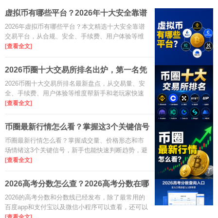
虚拟币有哪些平台？2026年十大安全靠谱
交易
2026年虚拟币有哪些平台？本文精选十大安全靠谱
交易平台，从合规、安全、手续费、用户体验等维
度对比，帮你快速找到适合自己的数字货币交易
[查看全文]
所，新手老手都参考。
2026币圈十大交易所排名出炉，第一名凭
啥是
2026币圈十大交易所排名最新盘点，从交易量、安
全、手续费、用户体验等维度帮新手和老玩家快速
选对平台，规避常见风险。
[查看全文]
币圈最新行情怎么看？掌握这3个关键信号
就够
币圈最新行情怎么看？掌握成交量、价格形态和市
场情绪这3个关键信号，新手也能快速判断趋势，避
开追高杀跌，提升看盘决策效率。
[查看全文]
2026高考分数怎么查？2026高考分数在哪
看？
2026的高考分数和分数线已经发布，除了最常用的
百度app和支付宝以及微信小程序可以查看，还可以
在各大省份地区的官方考试院或者是政务生活服务
[查看全文]