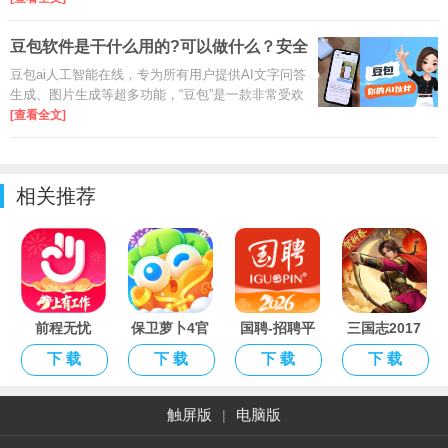
平台进行搜索查看。
豆包软件是干什么用的?可以做什么？安全
吗？
豆包ai人工智能在线，专为所有用户提供AI文字问答
生成、图片生成等超多功能，“豆包”是一款非常受欢
迎的国民级AI助手，由字节跳动公司基于其自研
[查看全文]
的“豆包大模型”打造，在中国AI产品中用户规模断层
领先。
相关推荐
前程无忧
保卫萝卜4官
国聘-招聘平
三国志2017
51Job官方手
方入口
台
正版手游
下 载
下 载
下 载
下 载
机版APP
触屏版
电脑版
|