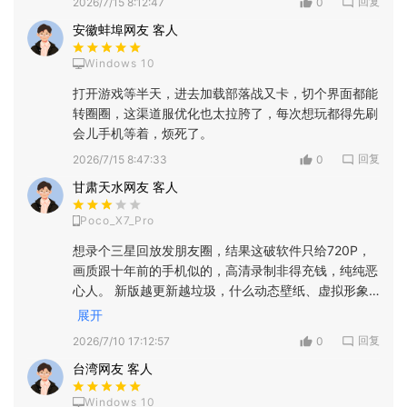
回复
2026/7/15 8:12:47
0
安徽蚌埠网友 客人
Windows 10
打开游戏等半天，进去加载部落战又卡，切个界面都能
转圈圈，这渠道服优化也太拉胯了，每次想玩都得先刷
会儿手机等着，烦死了。
回复
2026/7/15 8:47:33
0
甘肃天水网友 客人
Poco_X7_Pro
想录个三星回放发朋友圈，结果这破软件只给720P，
画质跟十年前的手机似的，高清录制非得充钱，纯纯恶
心人。 新版越更新越垃圾，什么动态壁纸、虚拟形象
都没卵用，反而把原来的稳定版本入口藏起来了，建议
展开
官方把旧版单独放出来下载。 这软件后台悄咪
回复
2026/7/10 17:12:57
0
台湾网友 客人
Windows 10