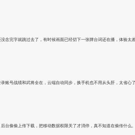
还没念完字就跳过去了，有时候画面已经切下一张牌台词还在播，体验太
登录账号战绩和武将全在，云端自动同步，换手机也不用从头肝，太省心
，后台偷偷上传下载，把移动数据权限关了才消停，真不知道在偷传什么