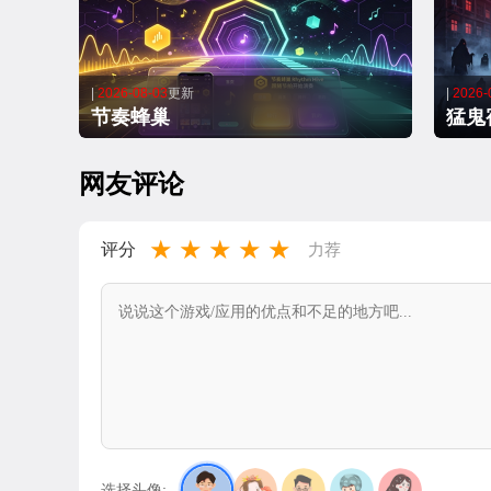
|
2026-08-03
更新
|
2026-
节奏蜂巢
猛鬼
网友评论
★
★
★
★
★
评分
力荐
选择头像: