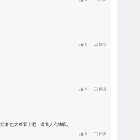
0
回复
0
回复
这吃相也太难看了吧，逼着人充钱呗。
0
回复