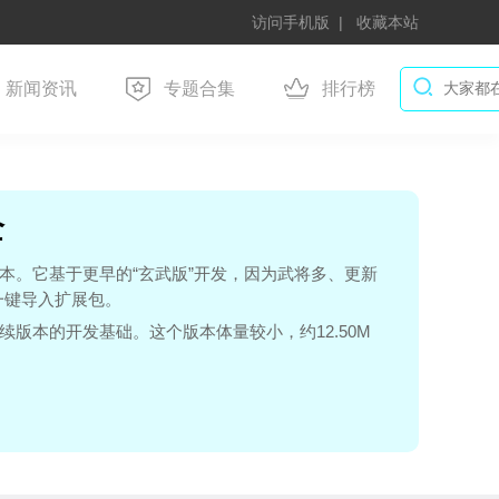
访问手机版
收藏本站
新闻资讯
专题合集
排行榜
全
本。它基于更早的“玄武版”开发，因为武将多、更新
一键导入扩展包。
续版本的开发基础。这个版本体量较小，约12.50M
.9.124 版本分支出来的一个独立版本。它的特点是拥有
创作的基础。部分官方版可能不包含武将DIY内容，体量