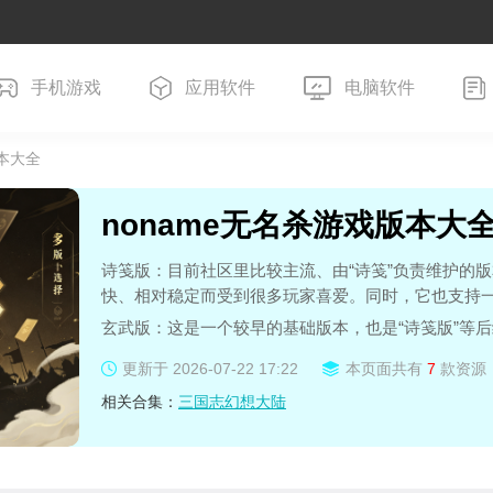
手机游戏
应用软件
电脑软件
版本大全
noname无名杀游戏版本大
诗笺版：目前社区里比较主流、由“诗笺”负责维护的版
快、相对稳定而受到很多玩家喜爱。同时，它也支持
玄武版：这是一个较早的基础版本，也是“诗笺版”等后
B。
更新于
2026-07-22 17:22
本页面共有
7
款资源
清瑶版：也被称为 “《无名杀十周年》” ，是从早期 1
相关合集：
三国志幻想大陆
独特的“十周年”视觉风格。
官方版 / 单机版：最基础的纯净版本，可以作为DIY
也较小，例如官方版和单机版约23.43MB。