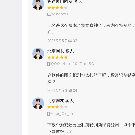
福建厦门网友 客人
Windows 11
无名杀这个版本合集简直神了，占内存特别小
户。
2026/7/15 7:44:32
北京网友 客人
IQOO_Neo_10_Pro_5G
这软件的图文识别也太拉胯了吧，经常识别错字
法？
2026/7/15 6:50:34
北京网友 客人
Poco_X7_Pro
下载个游戏还要强制跳转到新绿资源网，点个
下载做好点？