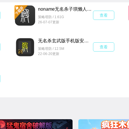
扩展包与美化包：基于以上版本，玩家社区还制作了
格：
noname无名杀子琪懒人包1.3.3 最新版
查看
全扩版：整合了大量武将扩展的版本。
策略塔防 / 1.61G
26-07-07更新
二次元扩展包：将武将替换为二次元角色的扩展包。
如真似幻扩展包：另一个知名的扩展包。
无名杀玄武版手机版安装包v1.0.0安卓版
绅士奶杀美化包：以“奶杀”风格为特色的美化包。
查看
策略塔防 / 12.5M
琉璃版：对游戏进行了重绘的版本。
22-06-20更新
由理版：包含文鸯、周处等新增英雄的版本。