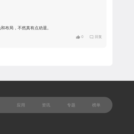
色和布局，不然真有点劝退。
0
回复
应用
资讯
专题
榜单