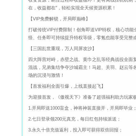
在，收益都在”，轻松实现全天候资源积累！
【VIP免费解锁，开局即巅峰】
打破传统VIP付费限制！创角即送VIP特权，核心
怪、任务即可持续提升特权等级，零氪也能享受完整
【三国乱世重现，万人同屏攻沙】
四大阵营对峙，赤壁之战、黄巾之乱等经典战役全面
混战，兄弟集结争夺沙城霸主！马超、关羽、赵云等
场的沉浸与激情！
【首发福利全面引爆，上线直接起飞】
为迎接首发，《傲视天下》准备了超强福利助力玩家
1.开局即送1000盲盒，神将神装直接开，开局即毕业
2.七日登录领200元真充，每日红包持续派送；
3.永久十倍充值返利，投入即可获得双倍回报；