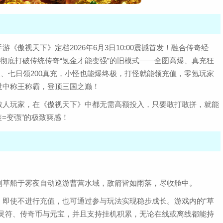
傲视天下》定档2026年6月3日10:00震撼首发！融合传奇经
，彻底打破传统传奇“氪金才能变强”的旧模式——全图高爆、真充狂
盲盒、七日领200真充，小怪也能爆终极，打怪就能领充值，零氪玩家
世中称王称霸，登顶三国之巅！
散人玩家，在《傲视天下》中都无需高额投入，只要敢打敢拼，就能
=变强”的极致爽感！
制草船于雾夜自动巡游曹营水域，敌箭皆如雨落，尽收舱中。
，即使不进行充值，也可通过参与玩法实现稳步成长。游戏内的“草
出灵符、传奇币与元宝，并且支持挂机积累，无论在线或离线都能持