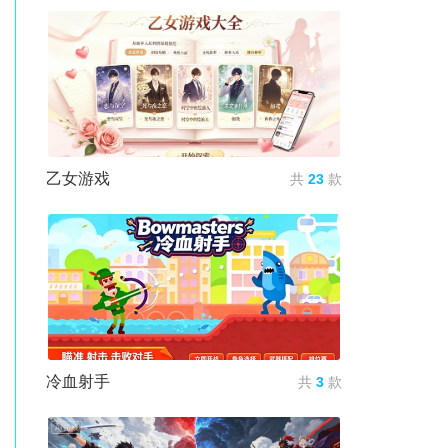
乙女游戏
共
23
款
冷血射手
共
3
款