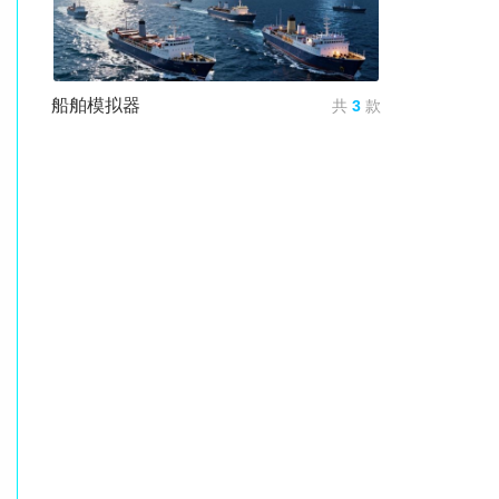
船舶模拟器
共
3
款