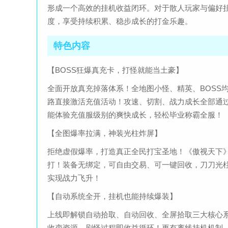
形成一个高效的挂机收益闭环。对于散人玩家与偏好
度，享受持续积累、稳步成长的打金乐趣。
特色内容
【BOSS狂爆真充卡，打怪就能当土豪】
全面开放真充掉落体系！全地图小怪、精英、BOSS
路直接激活充值活动！攻速、切割、战力成长全部通过
能体验充值服级别的爽快成长，轻松毕业称霸全服！
【全图爆率拉满，神装光柱炸屏】
拒绝虚假爆率，打造真正全民打宝圣地！《傲视天下
打！装备无绑定，可自由交易、可一键回收，刀刀光
实现战力飞升！
【自动系统全开，挂机也能持续爆装】
上线即解锁自动拾取、自动回收、全屏拾取三大核心
收变资源，刷怪过程即收益循环！更有离线挂机机制