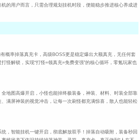
挂机的用户而言，只需合理规划挂机时段，便能稳步推进核心养成进
均有概率掉落真充卡，高级BOSS更是稳定爆出大额真充，无任何套
打怪解锁，实现“打怪=领真充=免费变强”的核心循环，零氪玩家也
》全地图高爆开启，小怪也能掉终极装备，神装、材料、时装全部靠
柱、满屏神装的视觉冲击，让每一次刷怪都充满惊喜，散人也能轻松
系统，智能挂机一键开启，彻底解放双手！掉落自动吸附，装备秒回
，离线状态下依旧持续掉落神装、灵符、真充卡，真正做到“人在不