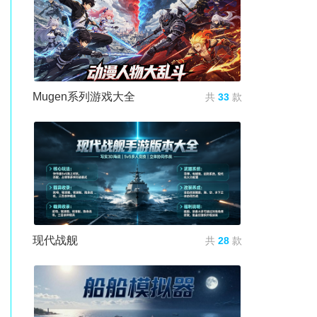
Mugen系列游戏大全
共
33
款
现代战舰
共
28
款