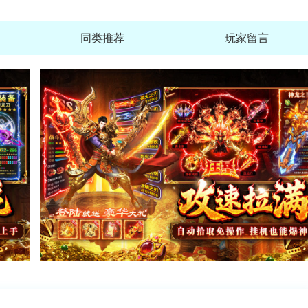
同类推荐
玩家留言
棕色尘埃2国际服安装器
查
大小：517.3M
棕色尘埃2安卓下载(BrownDus
查
大小：517.3M
金铲铲之战(英雄联盟传奇
查
大小：1.97G
Phira手游官方安卓版