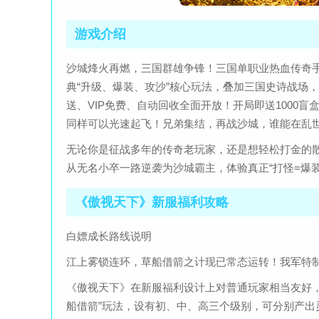
游戏介绍
沙城烽火再燃，三国群雄争锋！三国单职业热血传奇手游《
典“升级、爆装、攻沙”核心玩法，叠加三国史诗战场
送、VIP免费、自动回收全面开放！开局即送1000
同样可以光速起飞！兄弟集结，再战沙城，谁能在乱
无论你是征战多年的传奇老玩家，还是想轻松打金的
从无名小卒一路逆袭为沙城霸主，体验真正“打怪=爆装
《傲视天下》新服福利攻略
白嫖成长路线说明
江上雾锁连环，草船借箭之计现已常态运转！我军特
《傲视天下》在新服福利设计上对普通玩家相当友好
船借箭”玩法，设有初、中、高三个级别，可分别产