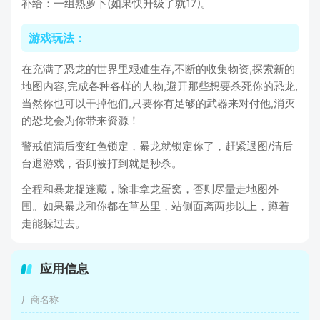
补给：一组熟萝卜(如果快升级了就17)。
游戏玩法：
在充满了恐龙的世界里艰难生存,不断的收集物资,探索新的
地图内容,完成各种各样的人物,避开那些想要杀死你的恐龙,
当然你也可以干掉他们,只要你有足够的武器来对付他,消灭
的恐龙会为你带来资源！
警戒值满后变红色锁定，暴龙就锁定你了，赶紧退图/清后
台退游戏，否则被打到就是秒杀。
全程和暴龙捉迷藏，除非拿龙蛋窝，否则尽量走地图外
围。如果暴龙和你都在草丛里，站侧面离两步以上，蹲着
走能躲过去。
应用信息
厂商名称