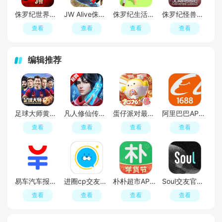
侏罗纪世界无限资源版2025最新版
JW Alive侏罗纪世界生存无限建造版破解版
侏罗纪生活手游破解版金币不减反增
侏罗纪怪兽世界无限子弹最新版破解版
查看
查看
查看
查看
编辑推荐
足球大师黄金一代手游
凡人修仙传人界篇手游2026最新版
蛋仔派对最新版
阿里巴巴APP2026官方版
查看
查看
查看
查看
易车汽车报价APP官方正版
进圈cp交友软件手机版
朴朴超市APP最新版本
Soul交友官方APP最新版
查看
查看
查看
查看