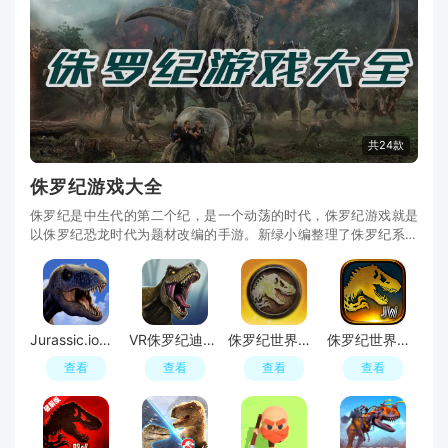
共24款
侏罗纪游戏大全
侏罗纪是中生代的第二个纪，是一个动荡的时代，侏罗纪游戏就是
以侏罗纪恐龙时代为题材改编的手游。新绿小编整理了侏罗纪系列
游戏大全专题，为小伙伴们搜集了许多好玩的侏罗纪游戏，包含非
常多类型，刺激又好玩，如侏罗纪世界、侏罗纪世界原始行动、侏
罗纪世界生存、侏罗纪怪兽世界、夺命侏罗纪等，喜欢的朋友欢迎
下载，近距离感受恐龙世界，开始
Jurassic.io侏罗纪恐龙世界游戏安卓手机版
VR侏罗纪迪诺公园过山车游戏最新版(VR Jurassic)
侏罗纪世界原始行动官方版(Jurassic World Primal Ops)
侏罗纪世界谷歌国际版
查看
查看
查看
查看