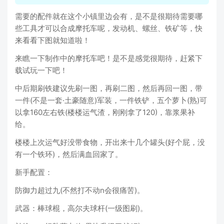
需要的配件就在这个小镇里边会有，是不是很期待需要哪
些工具才可以合成摩托车呢，发动机、螺丝、铁矿等，快
来看看下图就知道啦！
来瞧一下制作中的摩托车吧！是不是感觉很期待，赶紧下
载试玩一下吧！
中后期刷铁建议先刷一图，再刷二图，然后再回一图，带
一件(不是一套·土豪随意)军装，一件铁铲，五个萝卜(熟)可
以拿160左右铁(楼楼运气渣，刚刚拿了120)，靠浆果补
给。
楼楼上次运气好没带食物，开出来十几个罐头(好个屁，没
有一个铁环)，然后满血回家了。
新手配置：
防御力超过九(不然打不动n会很痛苦)。
武器：棒球棍，高尔夫球杆(一级图刷)。