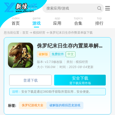
index
game
app
topics
top
首页
游戏
应用
合集
排行
您当前位置：
首页
→
模拟经营
→
侏罗纪末日生存作弊菜单版下载
侏罗纪末日生存内置菜单解锁版
破解版
免费软件
中文
版本: v2.7.5修改版
|
类别：模拟经营
大小: 156.0M
|
时间：
2025-08-04
更新
安全下载
普通下载
需下载应用市场
说明：
安全下载是通过360助手获取所需应用，安全便捷。
标签:
侏罗纪游戏大全
破解版的模拟恐龙游戏