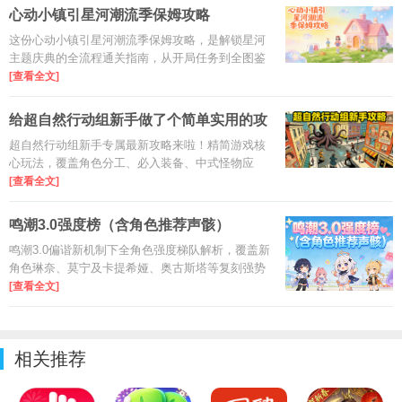
数据损失。
心动小镇引星河潮流季保姆攻略
这份心动小镇引星河潮流季保姆攻略，是解锁星河
主题庆典的全流程通关指南，从开局任务到全图鉴
收集，从玩法技巧到奖励兑换，一站式讲清6周庆典
[查看全文]
所有关键要点，新手也能零弯路玩转潮流季！
给超自然行动组新手做了个简单实用的攻
略最
超自然行动组新手专属最新攻略来啦！精简游戏核
心玩法，覆盖角色分工、必入装备、中式怪物应
对、摸金撤离及伪人玩法关键技巧，全是避坑干货
[查看全文]
和实操要点，新手看完快速上手不踩雷，轻松玩转
超自然探险！
鸣潮3.0强度榜（含角色推荐声骸）
鸣潮3.0偏谐新机制下全角色强度梯队解析，覆盖新
角色琳奈、莫宁及卡提希娅、奥古斯塔等复刻强势
角色，按逆境深塔、冥歌海墟高难场景划分T0-T3梯
[查看全文]
队评级，同步附上各位置核心角色专属声骸套装、
属性优先级搭配推荐，一
相关推荐