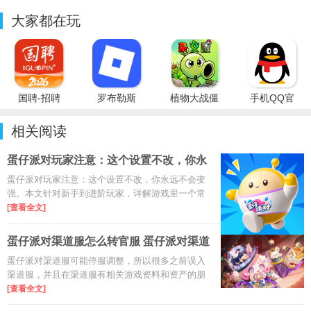
大家都在玩
国聘-招聘
罗布勒斯
植物大战僵
手机QQ官
平台
Roblox国
尸杂交版重
方免费最新
际服
制版PC最
版
相关阅读
新版
蛋仔派对玩家注意：这个设置不改，你永
远不
蛋仔派对玩家注意：这个设置不改，你永远不会变
强。本文针对新手到进阶玩家，详解游戏里一个常
被忽略的关键设置，帮你优化操作手感、提升对局
[查看全文]
胜率，快速从菜蛋变高手。
蛋仔派对渠道服怎么转官服 蛋仔派对渠道
服转
蛋仔派对渠道服可能停服调整，所以很多之前误入
渠道服，并且在渠道服有相关游戏资料和资产的朋
友，可以通过渠道服转官服，将这些游戏数据转移
[查看全文]
到官服，这样就不至于因为切换服务器而导致账号