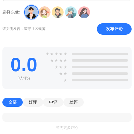
选择头像:
发布评论
请文明发言，遵守社区规范
★
★
★
★
★
0.0
★
★
★
★
★
★
★
★
★
0人评分
★
全部
好评
中评
差评
暂无更多评论