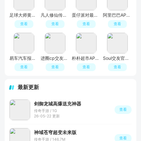
足球大师黄金一代手游
凡人修仙传人界篇手游2026最新版
蛋仔派对最新版
阿里巴巴APP2026官方版
查看
查看
查看
查看
易车汽车报价APP官方正版
进圈cp交友软件手机版
朴朴超市APP最新版本
Soul交友官方APP最新版
查看
查看
查看
查看
最新更新
剑御龙城高爆送充神器
查看
传奇手游 / 1G
26-05-22 更新
神域苍穹超变未来版
查看
传奇手游 / 146.7M