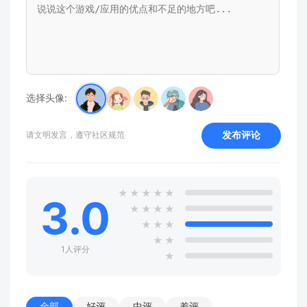
选择头像:
发布评论
请文明发言，遵守社区规范
★
★
★
★
★
3.0
★
★
★
★
★
★
★
★
★
1人评分
★
全部
好评
中评
差评