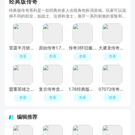
经典版传奇
经典版传奇系列是一款经典的多人在线角色扮演游戏。玩家可以选
择不同的职业，如战士、法师和道士，展开一系列刺激的冒险和战
斗。游戏以幻想的大陆为背景，拥有精美的画面和动听的音乐。与
其他玩家交流、组队打怪升级，并参与激烈的PVP对战，快和我尽
情享受充满刺激和惊喜的传奇之旅吧！
雷霆半月斩传奇手游经典版
原始传奇1.76经典版老版本
传奇3怀旧服手机客户端
大屠龙传奇复古版本经典版
查看
查看
查看
查看
盟重英雄之冰雪三职业正版传奇安装包
复古传奇贪玩渠道版
1.76经典版传奇手机版apk
07072传奇龙之传奇火龙盛世手机版
查看
查看
查看
查看
编辑推荐