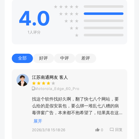
★
★
★
★
★
4.0
★
★
★
★
★
★
★
★
★
1人评分
★
全部
好评
中评
差评
江苏南通网友 客人
Motorola_Edge_60_Pro
找这个软件找好久啊，翻了快七八个网站，要
么给的是假安装包，要么绑一堆乱七八糟的病
毒弹窗广告，本来都不抱希望了，结果真在这
儿下到能用的真货了！太良心了吧，现在这种
展开
不搞幺蛾子只给真资源的站真的太少见，必须
回复
2026/3/18 15:18:26
0
夸！