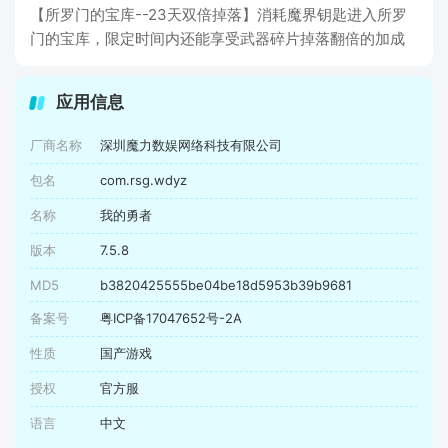
【所罗门的宝库--23天双倍掉落】消耗魔界钥匙进入所罗
门的宝库，限定时间内还能享受武器碎片掉落翻倍的加成
应用信息
厂商名称
深圳魔力数娱网络科技有限公司
包名
com.rsg.wdyz
名称
我的勇者
版本
7.5.8
MD5
b3820425555be04be18d5953b39b9681
备案号
粤ICP备17047652号-2A
性质
国产游戏
授权
官方服
语言
中文