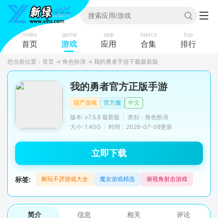
index
game
app
topics
top
首页
游戏
应用
合集
排行
您当前位置：
首页
→
角色扮演
→
我的勇者手游下载最新版
我的勇者官方正版手游
国产游戏
官方服
中文
版本: v7.5.8 最新版
|
类别：角色扮演
大小: 1.40G
|
时间：
2026-07-08
更新
立即下载
标签:
耐玩不厌游戏大全
魔女游戏精选
俯视角射击游戏
简介
信息
相关
评论