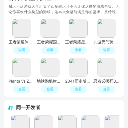
耐玩不厌游戏大全汇集了众多耐玩且不会让你厌倦的游戏合集。无
论你喜欢什么类型的游戏，这本大全都能满足你的需求。从传统的
角色扮演游戏、动作冒险游戏、益智解谜游戏到竞
王者荣耀体验服最新版本
王者荣耀国际服(Honor of Kings)
王者荣耀星之破晓正式服2025最新版
九游元气骑士2026年最新版
查看
查看
查看
查看
Plants Vs Zombies 2植物大战僵尸2低内存版
地铁跑酷横屏版安装包
2041历史版欢乐斗地主官方正版
忍者必须死3九游版本
查看
查看
查看
查看
同一开发者