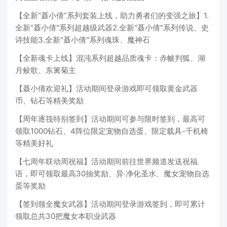
【全新“聂小倩”系列套装上线，助力勇者们的变强之旅】1.
全新"聂小倩"系列超越级武器2.全新"聂小倩"系列传说、史
诗技能3.全新"聂小倩"系列魂珠、魔神石
【全新魂卡上线】混沌系列超越品质魂卡：赤帔判狐、湖
月鲛歌、东篱菊主
【聂小倩欢迎礼】活动期间登录游戏即可领取黄金武器
币、钻石等精美奖励
【周年逐筏特别签到】活动期间可参与限时签到，最高可
领取1000钻石、4阵位限定宠物自选蛋、限定载具-千机椅
等精美好礼
【七周年联动周祝福】活动期间前往世界频道发送祝福
语，即可领取最高30抽奖励、异·净化圣水、魔女宠物自选
蛋等奖励
【签到领全魔女武器】活动期间登录游戏签到，即可累计
领取总共30把魔女本职业武器