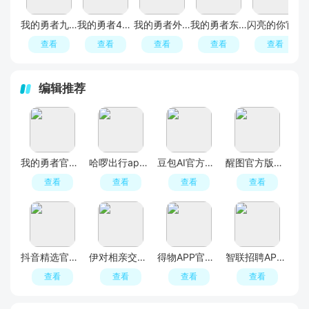
我的勇者九游渠道服
我的勇者4399渠道服
我的勇者外传游戏最新版
我的勇者东南亚服内置作弊菜单破解版
闪亮的你官方正版手游
查看
查看
查看
查看
查看
编辑推荐
我的勇者官方正版手游
哈啰出行app2026最新版
豆包AI官方最新版
醒图官方版官方入口
查看
查看
查看
查看
抖音精选官方正版新版本
伊对相亲交友平台官方APP
得物APP官方正版
智联招聘APP官方最新版
查看
查看
查看
查看