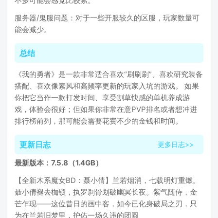
不多可能会感觉比较累。
服务器/鬼服问题：对于一些开服较久的区服，玩家数量可
能会减少。
总结
《我的勇者》是一款非常适合喜欢“刷刷刷”、喜欢研究装备
搭配、喜欢像素风和高频率更新的玩家入坑的游戏。 如果
你把它当作一款打发时间、享受割草快感的单机养成游
戏，体验会很好；但如果你非常在意PVP排名或者想冲进
排行榜前列，那可能会需要花费不少的金钱和时间。
更新日志
更多日志>>
最新版本：7.5.8（1.4GB）
【全新木系魔女BD：聂小倩】兰若烟消，七载明灯重燃。
聂小倩褪去枷锁，执罗刹骨划破幽冥长夜。紫气随侍，金
芒乍现——这位昔日的画中客，如今已化身破局之刃，只
为在兰若旧梦里，护佑一场久违的团圆