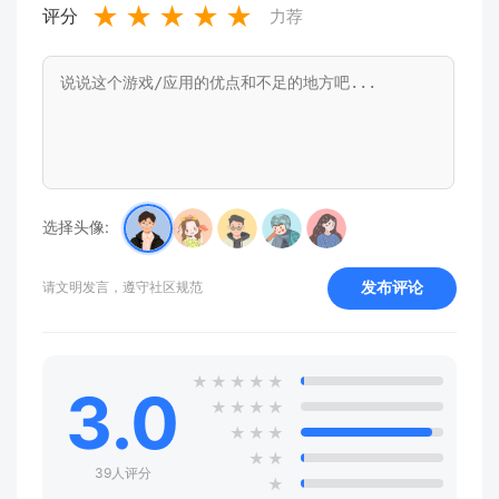
★
★
★
★
★
评分
力荐
选择头像:
发布评论
请文明发言，遵守社区规范
★
★
★
★
★
3.0
★
★
★
★
★
★
★
★
★
39人评分
★