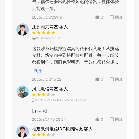
告，偶尔还会出现操作延迟的情况，整体体验
只能说一般。
回复
2025/5/2 6:29:49
0
江苏南京网友 客人
Windows 10
这款沙威玛模拟游戏真的很有代入感！从挑选
食材、烤制肉串到搭配酱料配菜，每一步细节
都很到位，画面色彩明亮，音效也很贴合场
景，解锁新配方和店铺升级的过程超有成就
展开
感，玩了好几天都没腻，推荐给喜欢模拟经营
回复
2025/5/2 6:15:22
0
的小伙伴！
河北电信网友 客人
Android OPPO R9 Plusm A
[quote]
回复
2025/9/21 10:29:34
0
福建泉州电信IDC机房网友 客人