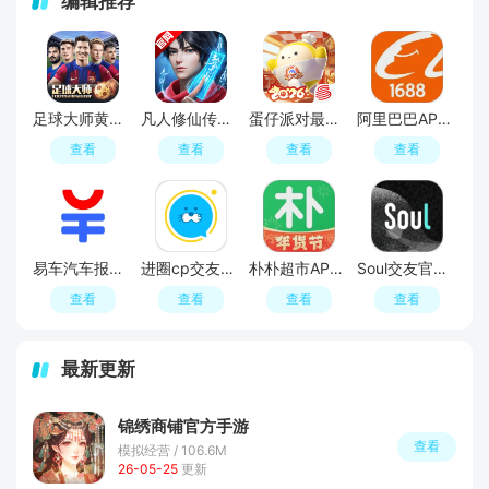
编辑推荐
足球大师黄金一代手游
凡人修仙传人界篇手游2026最新版
蛋仔派对最新版
阿里巴巴APP2026官方版
查看
查看
查看
查看
易车汽车报价APP官方正版
进圈cp交友软件手机版
朴朴超市APP最新版本
Soul交友官方APP最新版
查看
查看
查看
查看
最新更新
锦绣商铺官方手游
查看
模拟经营 / 106.6M
26-05-25
更新