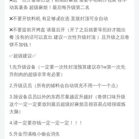
动装薯条 超级麻烦！最后悔升级第二名
❌不要开饮料机 有足够💰在选 直接封顶可全自动
❌不要提前开烤盘 请最后开（开了之后就要等煎好才能出
餐 没有的话可以直出 建议一次性升级封顶 ）且升级之后卷
饼不加钱！
✅超级建议✅
1.先升级设备（一定要一次性封顶预算建议存1w第一次先
升削肉的超级非常有必要）
2.升级店员（所有的辅料会自动填充不用一个一个点）
3.除设备店员以外的东西尽量越迟升越好（卷饼口味升级
这个一定一定要放到最后超级好麻烦且很容易点错很锻炼
大脑）
4.请一定要存钱一定一定一定！！！
5.升金币满格小偷会消失