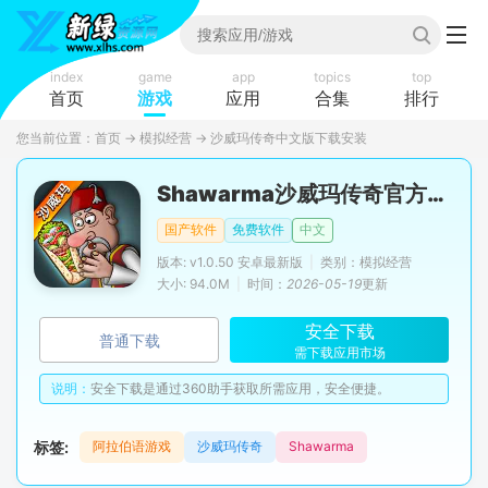
index
game
app
topics
top
首页
游戏
应用
合集
排行
您当前位置：
首页
→
模拟经营
→
沙威玛传奇中文版下载安装
Shawarma沙威玛传奇官方正版
国产软件
免费软件
中文
版本: v1.0.50 安卓最新版
|
类别：模拟经营
大小: 94.0M
|
时间：
2026-05-19
更新
安全下载
普通下载
需下载应用市场
说明：
安全下载是通过360助手获取所需应用，安全便捷。
标签:
阿拉伯语游戏
沙威玛传奇
Shawarma