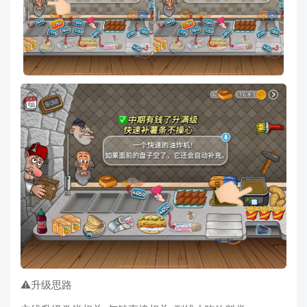
⚠️升级思路