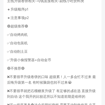
主线升级卷饼相关-与钱直接相关-副线小吃饮料类
🔸升级顺序p1
🔸注意事项p2
🟢超级推荐🟢
✅自动烤肉机
✅自动包装机
✅自动削土豆
✅升级小偷报警器+自动金币
🔴不推荐🔴
❌不要很早升级卷饼的口味 超级累！人一多会忙不过来 最
后悔升级第一名 有时候脑袋也转不过来😭
❌不要很早就把石榴糖浆升级了 有足够的💰在选 直接升级
到自动 这个我开的比较迟所以不知道前期是啥样的
❌迟一些开薯条🍟这个前期好麻烦 需要手动制作包装 在手