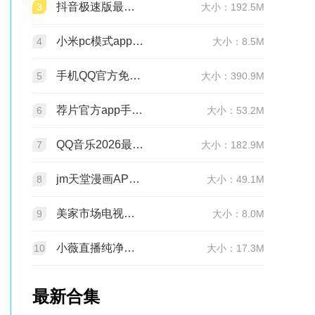
抖音极速版最新版本官方版2026v39.9.0安卓版
3
大小：192.5M
小米pc模式app安装包(小米pc模式beta版)v12.1.208.5平板版
4
大小：8.5M
手机QQ官方免费最新版v9.3.30 官方正版
5
大小：390.9M
荐片官方app手机最新版v4.2.5安卓版
6
大小：53.2M
QQ音乐2026最新版app20.6.5.8 官方安卓版
7
大小：182.9M
jm天堂漫画APP安装包v2.0.30安卓最新版
8
大小：49.1M
美家市场电视版安装包v3.3.1安卓TV版
9
大小：8.0M
小薇直播纯净版tv版安装包v2.7.0.6足道纯净版
10
大小：17.3M
最新合集