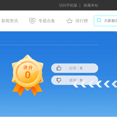
访问手机版
收藏本站
新闻资讯
专题合集
排行榜
好评：
0
0
差评：
0