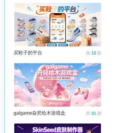
买鞋子的平台
共
12
款
galgame旮旯给木游戏盒
共
21
款