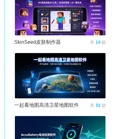
SkinSeed皮肤制作器
共
14
款
一起看地图高清卫星地图软件
共
32
款