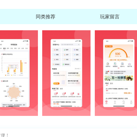
同类推荐
玩家留言
中国国航官方app客户端
查
大小：186.7M
高途APP官方正版
查
大小：274.3M
MiniMax官方正版
查
大小：39.6M
阿里菜鸟语音助
方便！